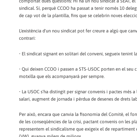
comportat dues qüestions: Hi ha un nou sindicat a SEAT, e
sindical. Sí, perquè CCOO ha passat a tenir només 10 delegat
de cap vot de la plantilla, fins que se celebrin noves elecci
L'existència d'un nou sindicat pot fer creure a algú que ca
contrari:
• El sindicat signant en solitari del conveni, segueix tenint 
• Qui deixen CCOO i passen a STS-USOC porten en el seu c
motxilla que els acompanyarà per sempre.
• La USOC s'ha distingit per signar convenis i pactes més a
salari, augment de jornada i pèrdua de desenes de drets la
Per això, encara que canvia la fisonomia del Comitè, el f
de les conseqüències de la crisi, pactant convenis on les pl
representem el sindicalisme que exigeix ​​el de repartiment 
(VW), guanya milers de milions.