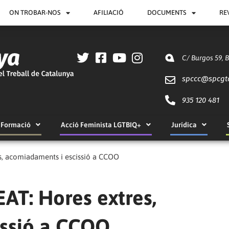
ON TROBAR-NOS
AFILIACIÓ
DOCUMENTS
RE
C/ Burgos 59, 
spccc@
spcgt
935 120 481
Formació
Acció Feminista LGTBIQ+
Jurídica
es, acomiadaments i escissió a CCOO
EAT: Hores extres,
issió a CCOO