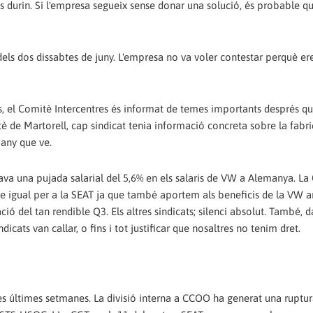
 durin. Si l'empresa segueix sense donar una solució, és probable q
s dos dissabtes de juny. L'empresa no va voler contestar perquè er
, el Comitè Intercentres és informat de temes importants després q
 de Martorell, cap sindicat tenia informació concreta sobre la fabri
'any que ve.
iava una pujada salarial del 5,6% en els salaris de VW a Alemanya. La
te igual per a la SEAT ja que també aportem als beneficis de la VW 
ió del tan rendible Q3. Els altres sindicats; silenci absolut. També, d
dicats van callar, o fins i tot justificar que nosaltres no tenim dret.
les últimes setmanes. La divisió interna a CCOO ha generat una ruptu