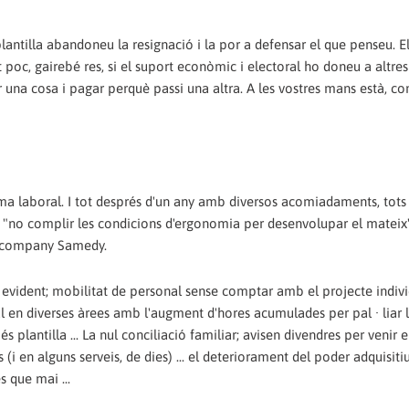
plantilla abandoneu la resignació i la por a defensar el que penseu. E
oc, gairebé res, si el suport econòmic i electoral ho doneu a altres 
er una cosa i pagar perquè passi una altra. A les vostres mans està, c
ma laboral. I tot després d'un any amb diversos acomiadaments, tots
 o "no complir les condicions d'ergonomia per desenvolupar el mateix"
el company Samedy.
és evident; mobilitat de personal sense comptar amb el projecte indiv
l en diverses àrees amb l'augment d'hores acumulades per pal · liar 
plantilla ... La nul conciliació familiar; avisen divendres per venir e
 (i en alguns serveis, de dies) ... el deteriorament del poder adquisiti
s que mai ...