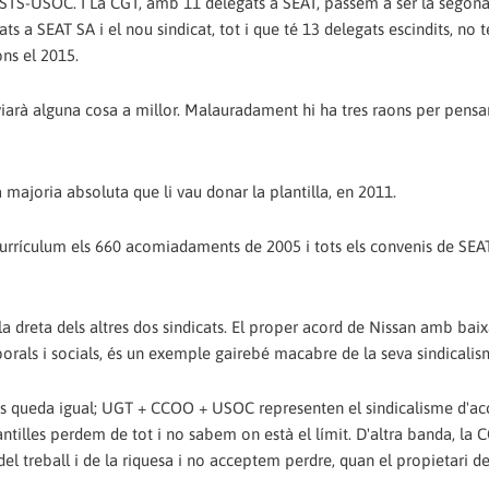
l STS-USOC. I La CGT, amb 11 delegats a SEAT, passem a ser la segona
s a SEAT SA i el nou sindicat, tot i que té 13 delegats escindits, no t
ons el 2015.
nviarà alguna cosa a millor. Malauradament hi ha tres raons per pensar
la majoria absoluta que li vau donar la plantilla, en 2011.
urrículum els 660 acomiadaments de 2005 i tots els convenis de SEA
 la dreta dels altres dos sindicats. El proper acord de Nissan amb bai
borals i socials, és un exemple gairebé macabre de la seva sindicalis
ons queda igual; UGT + CCOO + USOC representen el sindicalisme d'a
antilles perdem de tot i no sabem on està el límit. D'altra banda, la 
del treball i de la riquesa i no acceptem perdre, quan el propietari d