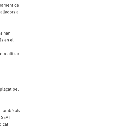
iorament de
balladors a
ns han
és en el
 realitzar
plaçat pel
i també als
 SEAT i
dicat