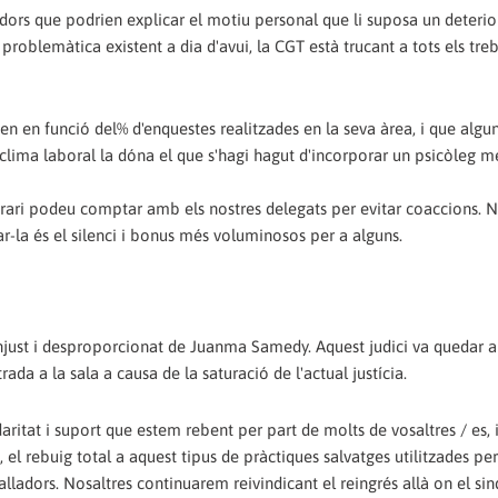
lladors que podrien explicar el motiu personal que li suposa un deter
 problemàtica existent a dia d'avui, la CGT està trucant a tots els tre
n en funció del% d'enquestes realitzades en la seva àrea, i que algu
clima laboral la dóna el que s'hagi hagut d'incorporar un psicòleg m
 podeu comptar amb els nostres delegats per evitar coaccions. No
ar-la és el silenci i bonus més voluminosos per a alguns.
injust i desproporcionat de Juanma Samedy. Aquest judici va quedar a
a a la sala a causa de la saturació de l'actual justícia.
itat i suport que estem rebent per part de molts de vosaltres / es, 
 el rebuig total a aquest tipus de pràctiques salvatges utilitzades per
alladors. Nosaltres continuarem reivindicant el reingrés allà on el sin