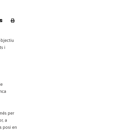
objectiu
s i
de
anca
omés per
r, a
es posi en