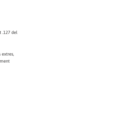
t .127 del
 extres,
gament