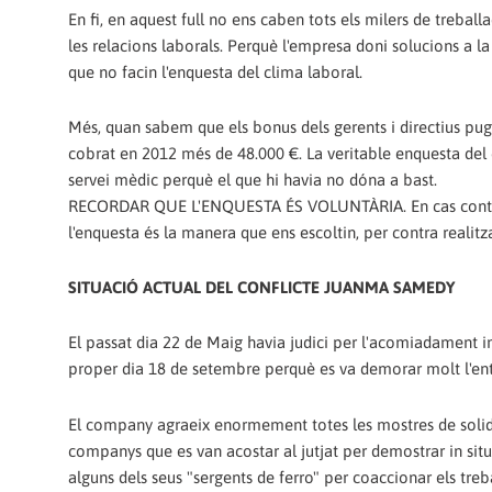
En fi, en aquest full no ens caben tots els milers de treba
les relacions laborals. Perquè l'empresa doni solucions a la
que no facin l'enquesta del clima laboral.
Més, quan sabem que els bonus dels gerents i directius puge
cobrat en 2012 més de 48.000 €. La veritable enquesta del 
servei mèdic perquè el que hi havia no dóna a bast.
RECORDAR QUE L'ENQUESTA ÉS VOLUNTÀRIA. En cas contrari
l'enquesta és la manera que ens escoltin, per contra realitz
SITUACIÓ ACTUAL DEL CONFLICTE JUANMA SAMEDY
El passat dia 22 de Maig havia judici per l'acomiadament 
proper dia 18 de setembre perquè es va demorar molt l'entrad
El company agraeix enormement totes les mostres de solidar
companys que es van acostar al jutjat per demostrar in situ,
alguns dels seus "sergents de ferro" per coaccionar els treb