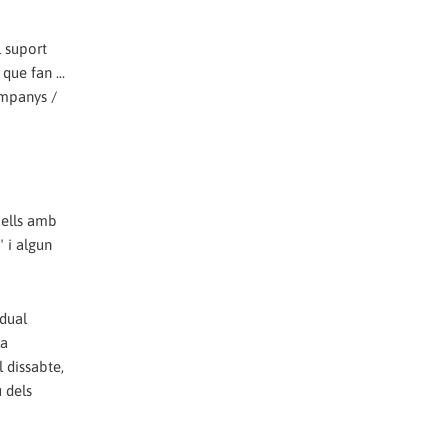
l suport
que fan ...
ompanys /
 ells amb
 i algun
idual
la
l dissabte,
u dels