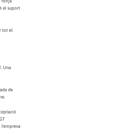
 força
é el suport
 tot el
T. Una
xada de
me.
cceptació
CGT
e l'empresa