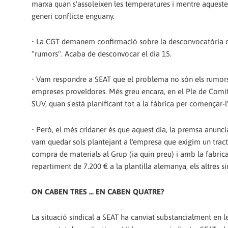
marxa quan s'assoleixen les temperatures i mentre aquestes
generi conflicte enguany.
• La CGT demanem confirmació sobre la desconvocatòria del
"rumors". Acaba de desconvocar el dia 15.
• Vam respondre a SEAT que el problema no són els rumors
empreses proveïdores. Més greu encara, en el Ple de Comitè
SUV, quan s'està planificant tot a la fàbrica per començar-l
• Però, el més cridaner és que aquest dia, la premsa anunc
vam quedar sols plantejant a l'empresa que exigim un trac
compra de materials al Grup (ia quin preu) i amb la fabricac
repartiment de 7.200 € a la plantilla alemanya, els altres sin
ON CABEN TRES ... EN CABEN QUATRE?
La situació sindical a SEAT ha canviat substancialment en 