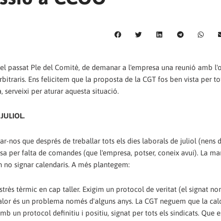
n el passat Ple del Comitè, de demanar a l'empresa una reunió amb l'
itraris. Ens felicitem que la proposta de la CGT fos ben vista per tot
serveixi per aturar aquesta situació.
JULIOL.
bar-nos que després de treballar tots els dies laborals de juliol (nens 
casa per falta de comandes (que l'empresa, potser, coneix avui). La m
n no signar calendaris. A més plantegem:
très tèrmic en cap taller. Exigim un protocol de veritat (el signat n
alor és un problema només d'alguns anys. La CGT neguem que la calo
mb un protocol definitiu i positiu, signat per tots els sindicats. Que 