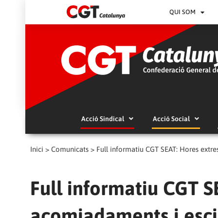
QUI SOM
Acció Sindical
Acció Social
Inici
>
Comunicats
>
Full informatiu CGT SEAT: Hores extr
Full informatiu CGT S
acomiadaments i esc