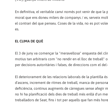
En definitiva, el veritable canvi només pot venir de que la 
moral que ens doneu milers de companys / es, serveix molt p
el contrari del que penseu. Coses de la vida, no es pot vol
es.
EL CLIMA DE QUÈ
El 3 de juny va començar la "meravellosa" enquesta del cli
motius tan arbitraris com "no rendir en el lloc de treball"
per decisions autoritàries i falses, de direccions com el d
El deteriorament de les relacions laborals de la plantilla 
d'ascens, increment de ritmes de treball, manca de persona
deficiència, continus augments de càrregues sense afegir més 
no hi ha planificació dels dies de treball més enllà d'un mes
treballadors de Seat, fins i tot per aquells que fan més hore