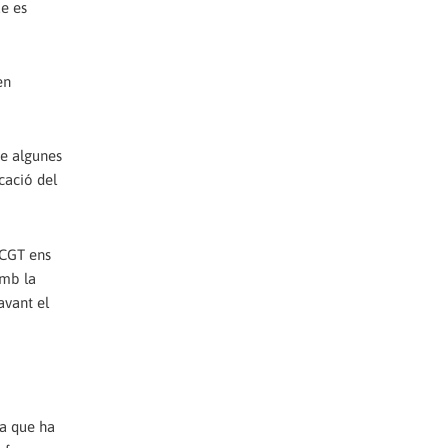
ue es
en
ue algunes
cació del
 CGT ens
amb la
avant el
ra que ha