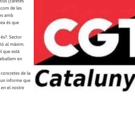
tius (caretes
r com de les
 es amb
dea és que
és?. Sector
tió al màxim.
l que està
treballem en
 concretes de la
m un informe que
 en el nostre