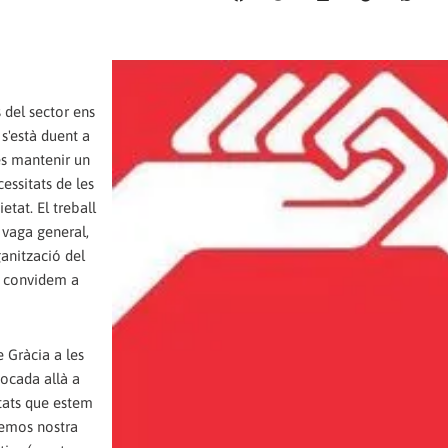
 del sector ens
 s'està duent a
és mantenir un
essitats de les
etat. El treball
a vaga general,
ganització del
Us convidem a
 Gràcia a les
vocada allà a
itats que estem
aremos nostra