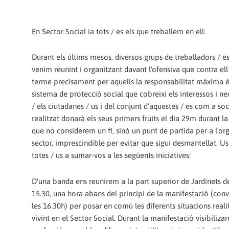
En Sector Social ia tots / es els que treballem en ell:
Durant els últims mesos, diversos grups de treballadors / es
venim reunint i organitzant davant l'ofensiva que contra ell
terme precisament per aquells la responsabilitat màxima 
sistema de protecció social que cobreixi els interessos i nec
/ els ciutadanes / us i del conjunt d'aquestes / es com a soci
realitzat donarà els seus primers fruits el dia 29m durant l
que no considerem un fi, sinó un punt de partida per a l'or
sector, imprescindible per evitar que sigui desmantellat. 
totes / us a sumar-vos a les següents iniciatives:
D'una banda ens reunirem a la part superior de Jardinets de
15.30, una hora abans del principi de la manifestació (con
les 16.30h) per posar en comú les diferents situacions real
vivint en el Sector Social. Durant la manifestació visibiliz