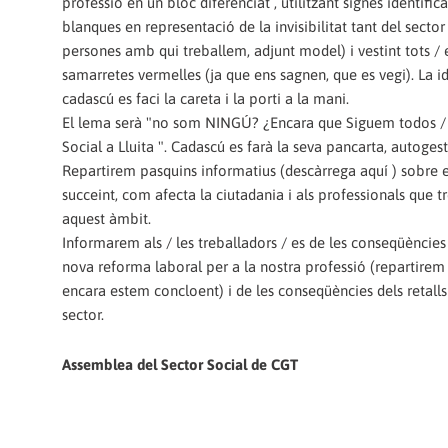
professió en un bloc diferenciat , utilitzant signes identifica
blanques en representació de la invisibilitat tant del secto
persones amb qui treballem, adjunt model) i vestint tots /
samarretes vermelles (ja que ens sagnen, que es vegi). La i
cadascú es faci la careta i la porti a la mani.
El lema serà "no som NINGÚ? ¿Encara que Siguem todos / 
Social a Lluita ". Cadascú es farà la seva pancarta, autoges
Repartirem pasquins informatius (descàrrega aquí ) sobre e
succeint, com afecta la ciutadania i als professionals que 
aquest àmbit.
Informarem als / les treballadors / es de les conseqüències
nova reforma laboral per a la nostra professió (repartire
encara estem concloent) i de les conseqüències dels retalls
sector.
Assemblea del Sector Social de CGT