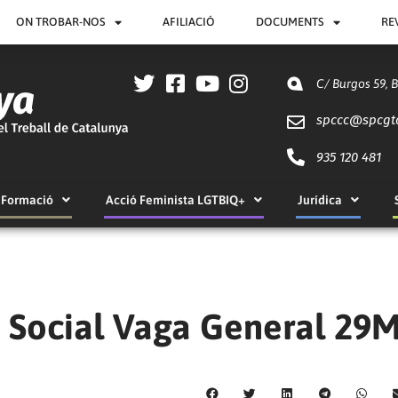
ON TROBAR-NOS
AFILIACIÓ
DOCUMENTS
RE
C/ Burgos 59, 
spccc@
spcgt
935 120 481
Formació
Acció Feminista LGTBIQ+
Jurídica
r Social Vaga General 29