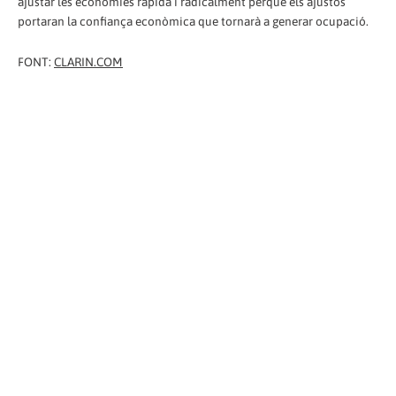
ajustar les economies ràpida i radicalment perquè els ajustos
portaran la confiança econòmica que tornarà a generar ocupació.
FONT:
CLARIN.COM