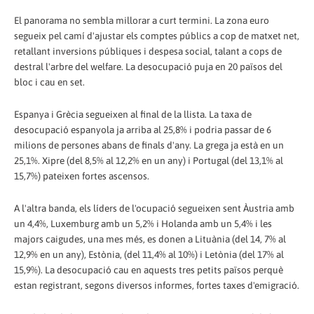
El panorama no sembla millorar a curt termini. La zona euro
segueix pel camí d'ajustar els comptes públics a cop de matxet net,
retallant inversions públiques i despesa social, talant a cops de
destral l'arbre del welfare. La desocupació puja en 20 països del
bloc i cau en set.
Espanya i Grècia segueixen al final de la llista. La taxa de
desocupació espanyola ja arriba al 25,8% i podria passar de 6
milions de persones abans de finals d'any. La grega ja està en un
25,1%. Xipre (del 8,5% al ​​12,2% en un any) i Portugal (del 13,1% al
15,7%) pateixen fortes ascensos.
A l'altra banda, els líders de l'ocupació segueixen sent Àustria amb
un 4,4%, Luxemburg amb un 5,2% i Holanda amb un 5,4% i les
majors caigudes, una mes més, es donen a Lituània (del 14, 7% al
12,9% en un any), Estònia, (del 11,4% al 10%) i Letònia (del 17% al
15,9%). La desocupació cau en aquests tres petits països perquè
estan registrant, segons diversos informes, fortes taxes d'emigració.