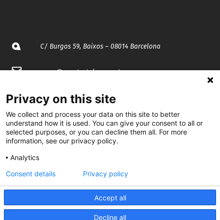
C/ Burgos 59, Baixos – 08014 Barcelona
spccc@
spcgtcatalunya.cat
935 120 481
Privacy on this site
We collect and process your data on this site to better
understand how it is used. You can give your consent to all or
@CGTCatalunya
selected purposes, or you can decline them all. For more
information, see our privacy policy.
cgtcatalunya
Analytics
CGTCatalunya
Consent details
Privacy policy
cgtcatalunya
Accept all
Decline all