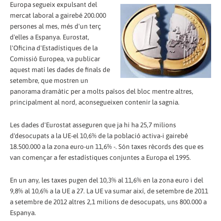
Europa segueix expulsant del
mercat laboral a gairebé 200.000
persones al mes, més d'un terç
d'elles a Espanya. Eurostat,
l'Oficina d'Estadístiques de la
Comissió Europea, va publicar
aquest matí les dades de finals de
setembre, que mostren un
panorama dramàtic per a molts països del bloc mentre altres,
principalment al nord, aconsegueixen contenir la sagnia.
Les dades d'Eurostat asseguren que ja hi ha 25,7 milions
d'desocupats a la UE-el 10,6% de la població activa-i gairebé
18.500.000 a la zona euro-un 11,6% -. Són taxes rècords des que es
van començar a fer estadístiques conjuntes a Europa el 1995.
En un any, les taxes pugen del 10,3% al 11,6% en la zona euro i del
9,8% al 10,6% a la UE a 27. La UE va sumar així, de setembre de 2011
a setembre de 2012 altres 2,1 milions de desocupats, uns 800.000 a
Espanya.