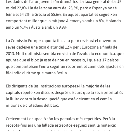
Les dades de l'atur juvenil són dramàtics. La taxa general de la UE
és del 22,8% i la de la zona euro del 23,3%, però a Espanya no té
feina el 54,2% ia Grècia el 55,6%. En aquest apartat es segueixen
comportant millor que la mitjana Alemanya amb un 8%, Holanda
amb un 9,7% i Àustria amb un 9,9%.
La Comissió Europea apunta fins ara-però revisarà el novembre
seves dades-a una taxa d'atur del 12% per l'Eurozona a finals de
2013. Molt optimista sembla en vista de l'evolució econòmica, que
apunta que el bloc ja està de nou en recessió, i que els 17 països
que comparteixen l'euro seguiran recorrent el camí dels ajustos en
fila índia al ritme que marca Berlín.
Els dirigents de les institucions europees-i la majoria de les
capitals-repeteixen discurs després discurs que la seva prioritat és
la lluita contra la desocupació que està deixant en el camí a
milions de ciutadans del bloc.
Creixement i ocupació són les paraules més repetides. Però la
recepta-fins ara una fallada estrepitós-segueix sent la mateixa: