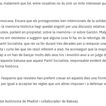
, malament que bé, entre nosaltres no és sinó un mite interessat qu
 invocava. Encara que els protagonistes ben intencionats de la solida
la memòria històrica hagi quedat engolit per una discussió relativa 
scuteix, parlant en propietat, sobre la memòria i sí sobre Garzón. Mal
no em resisteixo a suggerir que alguna cosa hi ha, en la rebotiga, de
 Partit Socialista, que res va fer durant tres dècades per a restaurar 
 i curta llei que res resol referent a això, ha aconseguit que la majo
p a on han de llançar molts dels seus tirs i envoltin avui a un jutge 
'aquesta batussa que aquest Partit Socialista, responsable evident de
ia històrica.
l'esquerra que resisteix han preferit creuar en aquests dies una front
per igual a acceptar les regles que uns altres imposen i a defensar a 
sitat Autònoma de Madrid i col·laborador de Bakeaz.