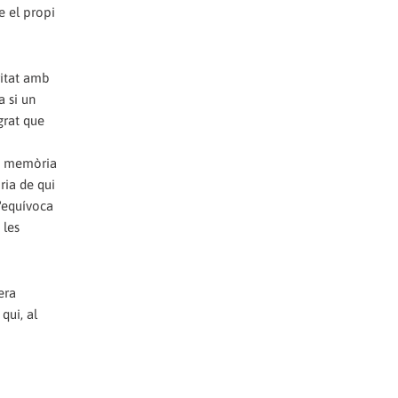
e el propi
ritat amb
a si un
grat que
una memòria
ria de qui
d'equívoca
 les
era
qui, al