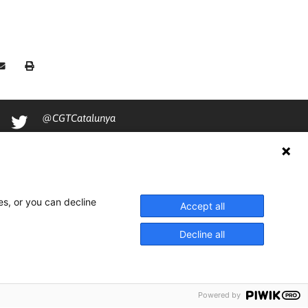
@CGTCatalunya
cgtcatalunya
CGTCatalunya
cgtcatalunya
es, or you can decline
Accept all
Decline all
Powered by