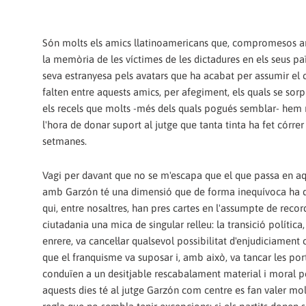
Són molts els amics llatinoamericans que, compromesos a
la memòria de les víctimes de les dictadures en els seus pa
seva estranyesa pels avatars que ha acabat per assumir el
falten entre aquests amics, per afegiment, els quals se sor
els recels que molts -més dels quals pogués semblar- hem
l'hora de donar suport al jutge que tanta tinta ha fet córrer
setmanes.
Vagi per davant que no se m'escapa que el que passa en a
amb Garzón té una dimensió que de forma inequívoca ha 
qui, entre nosaltres, han pres cartes en l'assumpte de recor
ciutadania una mica de singular relleu: la transició política,
enrere, va cancel·lar qualsevol possibilitat d'enjudiciament c
que el franquisme va suposar i, amb això, va tancar les por
conduïen a un desitjable rescabalament material i moral pe
aquests dies té al jutge Garzón com centre es fan valer molt