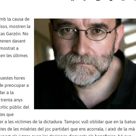
mb la causa de
ïsos, mostren la
 cas Garzón. No
prenen davant
 mostrat a
 en les últimes
questes hores
de preocupar a
dar a la
 trenta anys
rític públic del
tes que
r a les víctimes de la dictadura. Tampoc vull oblidar que en la batu
es de les misèries del joc partidari que ens acorrala, i això de la mà