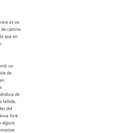
rere es va
t de camins
 és que en
ó
 amb un
able de
tes
s
dridura de
 fallida,
des del
Nova York.
n alguns
limentat