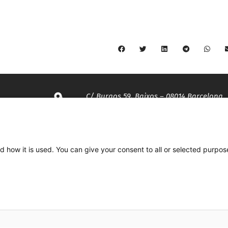
C/ Burgos 59, Baixos – 08014 Barcelona
spccc@
spcgtcatalunya.cat
d how it is used. You can give your consent to all or selected purpos
935 120 481
Desenvolupat per