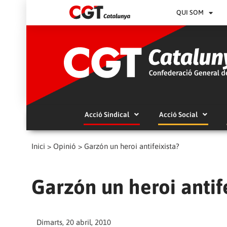
QUI SOM
Acció Sindical
Acció Social
Inici
>
Opinió
>
Garzón un heroi antifeixista?
Garzón un heroi antif
Dimarts, 20 abril, 2010