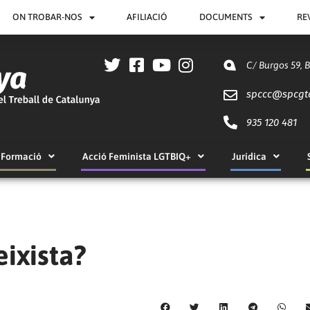
ON TROBAR-NOS
AFILIACIÓ
DOCUMENTS
RE
C/ Burgos 59, 
spccc@
spcgt
935 120 481
Formació
Acció Feminista LGTBIQ+
Jurídica
eixista?