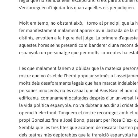
regla que no sembla tenir excepcions: si els partits donen s
s'encarreguen d'injuriar-los quan aquelles els perjudiquen.
Molt em temo, no obstant això, i torno al principi, que la h
fer manifestament malament apareix avui llastrada de la mà
distints, envolten a la figura del jutge. La primera d'aque
aquestes hores se'ns presenti com banderer d'una reconsider
espanyola un personatge que per molts conceptes ha estat
I és que malament faríem a oblidar que la mateixa persona 
rostre que no és el de l'heroi popular sotmès a l'assetjamen
molts dels desaforaments legals que han marcat indelebleme
persones innocents; no és casual que al País Basc el nom de 
edificants, comunament ocultades després d'un universal i
la vida política espanyola, no va dubtar a acudir al cridat 
operació electoral. Tanquem el nostre recorregut amb el r
propi González fins a José Bono, passant per Rosa Díez- qu
Sembla que les tres fites que acabem de rescatar basten pe
dels teatres més deplorables que la transició espanyola ha 