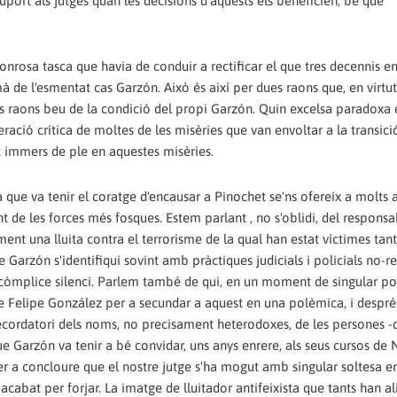
uport als jutges quan les decisions d'aquests els beneficien, bé que
onrosa tasca que havia de conduir a rectificar el que tres decennis en
 de l'esmentat cas Garzón. Això és així per dues raons que, en virtu
stes raons beu de la condició del propi Garzón. Quin excelsa paradoxa
ació crítica de moltes de les misèries que van envoltar a la transici
 immers de ple en aquestes misèries.
que va tenir el coratge d'encausar a Pinochet se'ns ofereix a molts
t de les forces més fosques. Estem parlant , no s'oblidi, del respons
nt una lluita contra el terrorisme de la qual han estat víctimes tan
Garzón s'identifiqui sovint amb pràctiques judicials i policials no-re
 còmplice silenci. Parlem també de qui, en un moment de singular po
de Felipe González per a secundar a aquest en una polèmica, i després
ecordatori dels noms, no precisament heterodoxes, de les persones -
e Garzón va tenir a bé convidar, uns anys enrere, als seus cursos de 
r a concloure que el nostre jutge s'ha mogut amb singular soltesa e
acabat per forjar. La imatge de lluitador antifeixista que tants han a