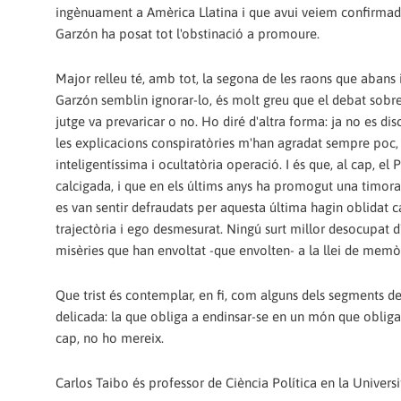
ingènuament a Amèrica Llatina i que avui veiem confirmada
Garzón ha posat tot l'obstinació a promoure.
Major relleu té, amb tot, la segona de les raons que abans
Garzón semblin ignorar-lo, és molt greu que el debat sobre 
jutge va prevaricar o no. Ho diré d'altra forma: ja no es di
les explicacions conspiratòries m'han agradat sempre poc, 
inteligentíssima i ocultatòria operació. I és que, al cap, el
calcigada, i que en els últims anys ha promogut una timorata
es van sentir defraudats per aquesta última hagin oblidat ca
trajectòria i ego desmesurat. Ningú surt millor desocupat d
misèries que han envoltat -que envolten- a la llei de memòr
Que trist és contemplar, en fi, com alguns dels segments de 
delicada: la que obliga a endinsar-se en un món que obliga 
cap, no ho mereix.
Carlos Taibo és professor de Ciència Política en la Univer