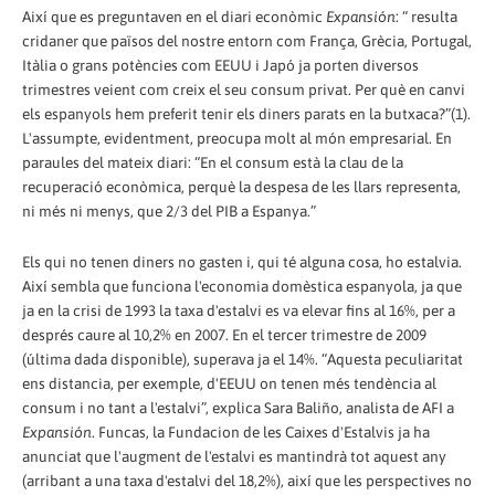
Així que es preguntaven en el diari econòmic
Expansión
: “ resulta
cridaner que països del nostre entorn com França, Grècia, Portugal,
Itàlia o grans potències com EEUU i Japó ja porten diversos
trimestres veient com creix el seu consum privat. Per què en canvi
els espanyols hem preferit tenir els diners parats en la butxaca?”(1).
L'assumpte, evidentment, preocupa molt al món empresarial. En
paraules del mateix diari: “En el consum està la clau de la
recuperació econòmica, perquè la despesa de les llars representa,
ni més ni menys, que 2/3 del PIB a Espanya.”
Els qui no tenen diners no gasten i, qui té alguna cosa, ho estalvia.
Així sembla que funciona l'economia domèstica espanyola, ja que
ja en la crisi de 1993 la taxa d'estalvi es va elevar fins al 16%, per a
després caure al 10,2% en 2007. En el tercer trimestre de 2009
(última dada disponible), superava ja el 14%. “Aquesta peculiaritat
ens distancia, per exemple, d'EEUU on tenen més tendència al
consum i no tant a l'estalvi”, explica Sara Baliño, analista de AFI a
Expansión
. Funcas, la Fundacion de les Caixes d'Estalvis ja ha
anunciat que l'augment de l'estalvi es mantindrà tot aquest any
(arribant a una taxa d'estalvi del 18,2%), així que les perspectives no