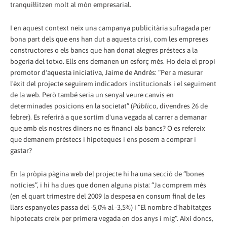
tranquil·litzen molt al món empresarial.
I en aquest context neix una campanya publicitària sufragada per
bona part dels que ens han dut a aquesta crisi, com les empreses
constructores o els bancs que han donat alegres préstecs a la
bogeria del totxo. Ells ens demanen un esforç més. Ho deia el propi
promotor d'aquesta iniciativa, Jaime de Andrés: “Per a mesurar
l'èxit del projecte seguirem indicadors institucionals i el seguiment
de la web. Però també seria un senyal veure canvis en
determinades posicions en la societat” (
Público
, divendres 26 de
febrer). Es referirà a que sortim d'una vegada al carrer a demanar
que amb els nostres diners no es financi als bancs? O es refereix
que demanem préstecs i hipoteques i ens posem a comprar i
gastar?
En la pròpia pàgina web del projecte hi ha una secció de “bones
notícies”, i hi ha dues que donen alguna pista: “Ja comprem més
(en el quart trimestre del 2009 la despesa en consum final de les
llars espanyoles passa del -5,0% al -3,5%) i “El nombre d'habitatges
hipotecats creix per primera vegada en dos anys i mig”. Així doncs,