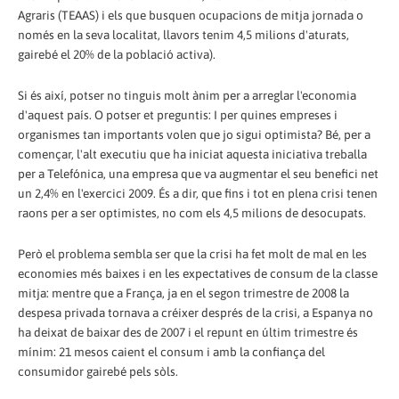
Agraris (TEAAS) i els que busquen ocupacions de mitja jornada o
només en la seva localitat, llavors tenim 4,5 milions d'aturats,
gairebé el 20% de la població activa).
Si és així, potser no tinguis molt ànim per a arreglar l'economia
d'aquest país. O potser et preguntis: I per quines empreses i
organismes tan importants volen que jo sigui optimista? Bé, per a
començar, l'alt executiu que ha iniciat aquesta iniciativa treballa
per a Telefónica, una empresa que va augmentar el seu benefici net
un 2,4% en l'exercici 2009. És a dir, que fins i tot en plena crisi tenen
raons per a ser optimistes, no com els 4,5 milions de desocupats.
Però el problema sembla ser que la crisi ha fet molt de mal en les
economies més baixes i en les expectatives de consum de la classe
mitja: mentre que a França, ja en el segon trimestre de 2008 la
despesa privada tornava a créixer després de la crisi, a Espanya no
ha deixat de baixar des de 2007 i el repunt en últim trimestre és
mínim: 21 mesos caient el consum i amb la confiança del
consumidor gairebé pels sòls.