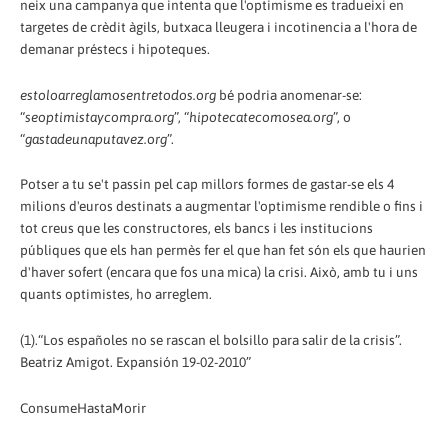
neix una campanya que intenta que l'optimisme es tradueixi en
targetes de crèdit àgils, butxaca lleugera i incotinencia a l'hora de
demanar préstecs i hipoteques.
estoloarreglamosentretodos.org
bé podria anomenar-se:
“
seoptimistaycompra.org
”, “
hipotecatecomosea.org
”, o
“
gastadeunaputavez.org
”.
Potser a tu se't passin pel cap millors formes de gastar-se els 4
milions d'euros destinats a augmentar l'optimisme rendible o fins i
tot creus que les constructores, els bancs i les institucions
públiques que els han permès fer el que han fet són els que haurien
d'haver sofert (encara que fos una mica) la crisi. Això, amb tu i uns
quants optimistes, ho arreglem.
(1).“Los españoles no se rascan el bolsillo para salir de la crisis”.
Beatriz Amigot. Expansión 19-02-2010”
ConsumeHastaMorir