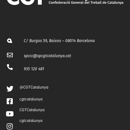
C/ Burgos 59, Baixos – 08014 Barcelona
spccc@
spcgtcatalunya.cat
935 120 481
@CGTCatalunya
cgtcatalunya
CGTCatalunya
cgtcatalunya