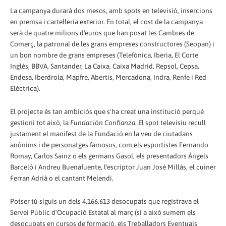
La campanya durarà dos mesos, amb spots en televisió, insercions
en premsa i cartelleria exterior. En total, el cost de la campanya
serà de quatre milions d'euros que han posat les Cambres de
Comerç, la patronal de les grans empreses constructores (Seopan) i
un bon nombre de grans empreses (Telefónica, Iberia, El Corte
Inglés, BBVA, Santander, La Caixa, Caixa Madrid, Repsol, Cepsa,
Endesa, Iberdrola, Mapfre, Abertis, Mercadona, Indra, Renfe i Red
Eléctrica).
El projecte és tan ambiciós que s'ha creat una institució perquè
gestioni tot això, la
Fundación Confianza
. El spot televisiu recull
justament el manifest de la Fundació en la veu de ciutadans
anònims i de personatges famosos, com els esportistes Fernando
Romay, Carlos Sainz o els germans Gasol, els presentadors Àngels
Barceló i Andreu Buenafuente, l'escriptor Juan José Millás, el cuiner
Ferran Adrià o el cantant Melendi.
Potser tú siguis un dels 4.166.613 desocupats que registrava el
Servei Públic d'Ocupació Estatal al març (si a això sumem els
desocupats en cursos de formació, els Treballadors Eventuals