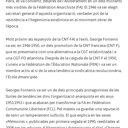
Paris, es va convertir, després de l'Alliberament en un dels militants
més visibles de la
Fédération Anarchiste
(FA). El 1946 va ser elegit
secretari general d'aquesta organització, verdader pol de la
resistència a l'hegemonia estalinista en el moviment obrer de
l'època.
Molt pròxim als espanyols de la CNT-FAI a l'exili, George Fontenis
va ser, en 1946-1950, un dels promotors de la CNT francesa (CNT-F),
que es presentaria com una alternativa a la CGT estalinitzada i a
una CGT-FO atlantista. Després de la caiguda de la CNT-F el 1950,
s’uneix a la
Fédération de l’Éducation Nationale
(FEN) i va ser un
membre actiu al si de la seva tendència sindicalista revolucionària,
l’
École émancipée
.
Georges Fontenis va ser un de dels principals protagonistes de les
lluites de tendències dins l'organització anarquista en els anys
1951-1953 i que acabaran per transformar la FA en
Fédération
Communiste Libertaire
(FCL). Pel mateix va guardar una reputació
de tenir un temperament sulfurós. El que explica en les seves
«
Mémoires
», publicades per primera vegada el 1990, reeditades el
2008 per les edicions d'
Alternative Libertaire
sota el títol «
Changer