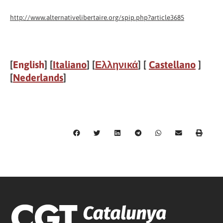
http://www.alternativelibertaire.org/spip.php?article3685
[
English
] [
Italiano
] [
Ελληνικά
] [
Castellano
]
[
Nederlands
]