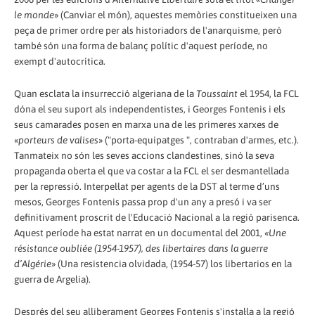
le monde
» (Canviar el món), aquestes memòries constitueixen una
peça de primer ordre per als historiadors de l'anarquisme, però
també són una forma de balanç polític d'aquest període, no
exempt d'autocrítica.
Quan esclata la insurrecció algeriana de la
Toussaint
el 1954, la FCL
dóna el seu suport als independentistes, i Georges Fontenis i els
seus camarades posen en marxa una de les primeres xarxes de
«
porteurs de valises
» ("porta-equipatges ", contraban d'armes, etc.).
Tanmateix no són les seves accions clandestines, sinó la seva
propaganda oberta el que va costar a la FCL el ser desmantellada
per la repressió. Interpel·lat per agents de la DST al terme d’uns
mesos, Georges Fontenis passa prop d'un any a presó i va ser
definitivament proscrit de l'Educació Nacional a la regió parisenca.
Aquest període ha estat narrat en un documental del 2001,
«Une
résistance oubliée (1954-1957), des libertaires dans la guerre
d’Algérie»
(Una resistencia olvidada, (1954-57) los libertarios en la
guerra de Argelia).
Després del seu alliberament Georges Fontenis s'instal·la a la regió