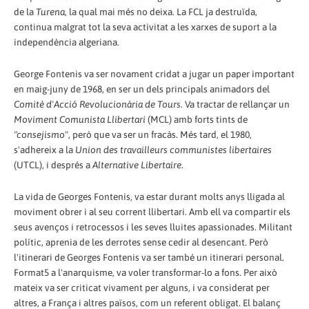
de la
Turena
, la qual mai més no deixa. La FCL ja destruïda,
continua malgrat tot la seva activitat a les xarxes de suport a la
independència algeriana.
George Fontenis va ser novament cridat a jugar un paper important
en maig-juny de 1968, en ser un dels principals animadors del
Comitè d'Acció Revolucionària de Tours
. Va tractar de rellançar un
Moviment Comunista Llibertari
(MCL) amb forts tints de
"consejismo
", però que va ser un fracàs. Més tard, el 1980,
s'adhereix a la
Union des travailleurs communistes libertaires
(UTCL), i després a
Alternative Libertaire
.
La vida de Georges Fontenis, va estar durant molts anys lligada al
moviment obrer i al seu corrent llibertari. Amb ell va compartir els
seus avenços i retrocessos i les seves lluites apassionades. Militant
polític, aprenia de les derrotes sense cedir al desencant. Però
l'itinerari de Georges Fontenis va ser també un itinerari personal.
Format5 a l'anarquisme, va voler transformar-lo a fons. Per això
mateix va ser criticat vivament per alguns, i va considerat per
altres, a França i altres països, com un referent obligat. El balanç