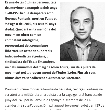
És una de les últimes personalitats
del moviment anarquista dels anys
1940-1950 la que desapareix amb
Georges Fontenis, mort en
Tours
el
9 d'agost del 2010, als seus 90 anys
d'edat. Quedarà en la memòria del
moviment obrer com un
combatent infatigable,
representant del comunisme
llibertari, un actor en suport als
independentistes algerians, un
sindicalista de l'
École Émancipée
,
un dels animadors del maig de 68 en Tours, i un dels pilars del
moviment pel lliurepensament de l'
Indre i Loira
. Fins als seus
últims dies va ser adherent d'
Alternative Libertaire
.
Provinent d'una modesta família de
Les Lilas
, Georges Fontenis va
ser atret a la militància anarquista per la vaga general francesa de
juny del '36 i per la Revolució Espanyola. Membre de la CGT
clandestina sota l'ocupació nazi, aquest jove mestre del barri 19 de