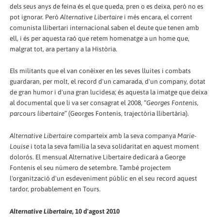
dels seus anys de feina és el que queda, pren o es deixa, però no es
pot ignorar. Però
Alternative Libertaire
i més encara, el corrent
comunista llibertari internacional saben el deute que tenen amb
ell, i és per aquesta raó que retem homenatge a un home que,
malgrat tot, ara pertany a la Història.
Els militants que el van conèixer en les seves lluites i combats
guardaran, per molt, el record d'un camarada, d'un company, dotat
de gran humor i d'una gran lucidesa; és aquesta la imatge que deixa
al documental que li va ser consagrat el 2008, “
Georges Fontenis,
parcours libertaire
” (Georges Fontenis, trajectòria llibertària).
Alternative Libertair
e comparteix amb la seva companya
Marie-
Louise
i tota la seva família la seva solidaritat en aquest moment
dolorós. El mensual Alternative Libertaire dedicarà a George
Fontenis el seu número de setembre. També projectem
l'organització d'un esdeveniment públic en el seu record aquest
tardor, probablement en Tours.
Alternative Libertaire
, 10 d'agost 2010