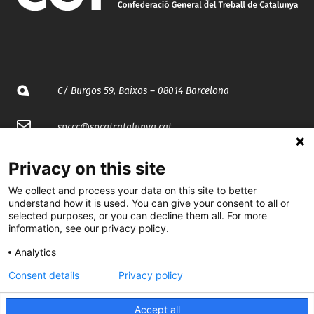
C/ Burgos 59, Baixos – 08014 Barcelona
spccc@
spcgtcatalunya.cat
935 120 481
Privacy on this site
We collect and process your data on this site to better
@CGTCatalunya
understand how it is used. You can give your consent to all or
selected purposes, or you can decline them all. For more
information, see our privacy policy.
cgtcatalunya
Analytics
CGTCatalunya
Consent details
Privacy policy
cgtcatalunya
Accept all