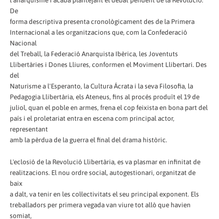
De
forma descriptiva presenta cronològicament des de la Primera
Internacional a les organitzacions que, com la Confederació
Nacional
del Treball, la Federació Anarquista Ibèrica, les Joventuts
Llibertàries i Dones Lliures, conformen el Moviment Llibertari. Des
del
Naturisme a l'Esperanto, la Cultura Ácrata i la seva Filosofia, la
Pedagogia Llibertària, els Ateneus, fins al procés produït el 19 de
juliol, quan el poble en armes, frena el cop feixista en bona part del
país i el proletariat entra en escena com principal actor,
representant
amb la pèrdua de la guerra el final del drama històric.
L'eclosió de la Revolució Llibertària, es va plasmar en infinitat de
realitzacions. El nou ordre social, autogestionari, organitzat de
baix
a dalt, va tenir en les col·lectivitats el seu principal exponent. Els
treballadors per primera vegada van viure tot allò que havien
somiat,