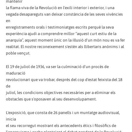
mantenir
la flama viva de la Revolució en l'exili interior i exterior, i una
vegada desapareguts van deixar constància de les seves vivències
en
enregistraments orals i testimoniatges escrits perquè la seva
experiència ajudi a comprendre millor “aquest curt estiu de la
anarquía”, aquest moment únic on la il·lusió d'un món nou es va fer
realitat. El nostre reconeixement s'estén als llibertaris anònims i al
poble vençut.
El 19 de juliol de 1936, va ser la culminació d'un procés de
maduració
revolucionari que va trobar, després del cop d'estat feixista del 18
de
juliol, les condicions objectives necessàries per a eliminar els
obstacles que s'oposaven al seu desenvolupament.
L'exposició, que consta de 26 panells i un muntatge audiovisual,
inicia
el seu recorregut mostrant els antecedents ètics i filosòfics de
l'anarquisme i acaba plantejant el debat pendent de la Revolució.