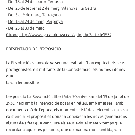
- Del 18 al 24 de febrer, Terrassa
- Del 25 de febrer al 2 de març, Vilanova i la Geltrú
- Del 3 al 9 de març, Tarragona
-
Del 15 al 24 de març, Perpinyà
-
Del 25 al 30 de març,
Girona|http://www.cgtcatalunya.cat/spip.php?article1572
PRESENTACIÓ DE L'EXPOSICIÓ
La Revolució espanyola va ser una realitat. L'han explicat els seus
protagonistes, els militants de la Confederació, els homes i dones
que
la van fer possible.
L'exposició La Revolució Llibertària, 70 aniversari del 19 de juliol de
1936, neix amb la intenció de posar en relleu, amb imatges i amb
documentació de l'època, els moments històrics referents a la seva
existència. El propòsit és donar a conèixer a les noves generacions
alguns dels fets que van viure els seus avis, al mateix temps que
recordar a aquestes persones, que de manera molt sentida, van