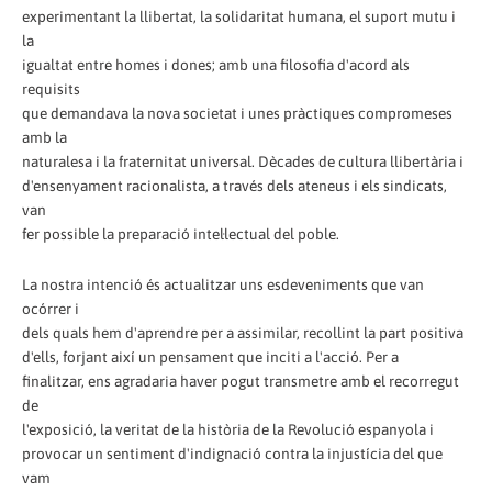
experimentant la llibertat, la solidaritat humana, el suport mutu i
la
igualtat entre homes i dones; amb una filosofia d'acord als
requisits
que demandava la nova societat i unes pràctiques compromeses
amb la
naturalesa i la fraternitat universal. Dècades de cultura llibertària i
d'ensenyament racionalista, a través dels ateneus i els sindicats,
van
fer possible la preparació intel·lectual del poble.
La nostra intenció és actualitzar uns esdeveniments que van
ocórrer i
dels quals hem d'aprendre per a assimilar, recollint la part positiva
d'ells, forjant així un pensament que inciti a l'acció. Per a
finalitzar, ens agradaria haver pogut transmetre amb el recorregut
de
l'exposició, la veritat de la història de la Revolució espanyola i
provocar un sentiment d'indignació contra la injustícia del que
vam