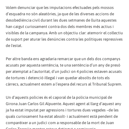
Volem denunciar que les imputacions efectuades pels mossos
d’esquadra no són aleatòries, ja que de les diverses accions de
desobediència civil durant les dues setmanes de lluita aquestes
han caigut curiosament contra dos dels membres més actius i
visibles de la campanya. Amb un objectiu clar: atemorir el col·lectiu
de suport per aturar les denúncies contra les polítiques repressives
de l'estat.
Per altre banda ens agradaria remarcar que un dels dos companys
acusats per aquesta sentència, te una sentència d’un any de presó
per atemptat a l’autoritat, d’un judici on 4 policies estaven acusats
de tortures i detenció il·legal i van quedar absolts de tots els
càrrecs, actualment estem a l’espera del recurs al Tribunal Suprem.
Un d’aquests policies és el caporal de la policia municipal de
Girona Juan Carlos Gil Alpuente. Aquest agent al llarg d’aquest any
ja ha estat imputat per agressions i tortures dues vegades –de les
quals curiosament ha estat absolt- i actualment està pendent de
comparèixer a un judici com a responsable de la mort de Juan