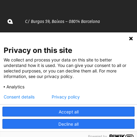
C/ Burgos 59, Baixos – 08014 Barcelona
spccc@
spcgtcatalunya.cat
Privacy on this site
935 120 481
We collect and process your data on this site to better
understand how it is used. You can give your consent to all or
@CGTCatalunya
selected purposes, or you can decline them all. For more
information, see our privacy policy.
cgtcatalunya
Analytics
CGTCatalunya
Consent details
Privacy policy
cgtcatalunya
Accept all
Decline all
Desenvolupat per
Powered by