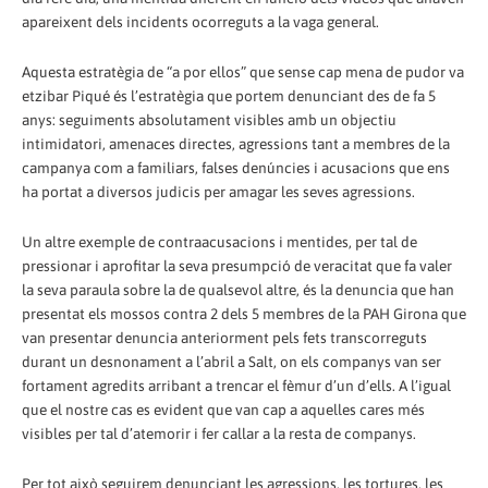
apareixent dels incidents ocorreguts a la vaga general.
Aquesta estratègia de “a por ellos” que sense cap mena de pudor va
etzibar Piqué és l’estratègia que portem denunciant des de fa 5
anys: seguiments absolutament visibles amb un objectiu
intimidatori, amenaces directes, agressions tant a membres de la
campanya com a familiars, falses denúncies i acusacions que ens
ha portat a diversos judicis per amagar les seves agressions.
Un altre exemple de contraacusacions i mentides, per tal de
pressionar i aprofitar la seva presumpció de veracitat que fa valer
la seva paraula sobre la de qualsevol altre, és la denuncia que han
presentat els mossos contra 2 dels 5 membres de la PAH Girona que
van presentar denuncia anteriorment pels fets transcorreguts
durant un desnonament a l’abril a Salt, on els companys van ser
fortament agredits arribant a trencar el fèmur d’un d’ells. A l’igual
que el nostre cas es evident que van cap a aquelles cares més
visibles per tal d’atemorir i fer callar a la resta de companys.
Per tot això seguirem denunciant les agressions, les tortures, les