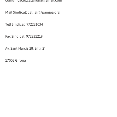
comunicacio.cgtgirona@gmail.com
Mail Sindicat: cgt_gir@pangea.org
Telf Sindicat: 972231034
Fax Sindicat: 972231219
Av. Sant Narcís 28, Entr. 2ª
17005 Girona