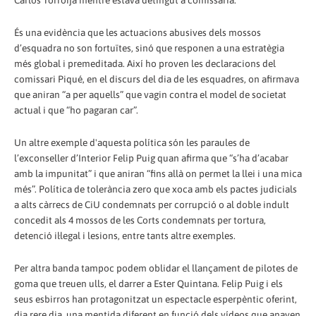
Carlos Torroija mentre estava detingut a comissaria.
És una evidència que les actuacions abusives dels mossos
d’esquadra no son fortuïtes, sinó que responen a una estratègia
més global i premeditada. Així ho proven les declaracions del
comissari Piqué, en el discurs del dia de les esquadres, on afirmava
que aniran “a per aquells” que vagin contra el model de societat
actual i que “ho pagaran car”.
Un altre exemple d'aquesta política són les paraules de
l’exconseller d’Interior Felip Puig quan afirma que “s’ha d’acabar
amb la impunitat” i que aniran “fins allà on permet la llei i una mica
més”. Política de tolerància zero que xoca amb els pactes judicials
a alts càrrecs de CiU condemnats per corrupció o al doble indult
concedit als 4 mossos de les Corts condemnats per tortura,
detenció il·legal i lesions, entre tants altre exemples.
Per altra banda tampoc podem oblidar el llançament de pilotes de
goma que treuen ulls, el darrer a Ester Quintana. Felip Puig i els
seus esbirros han protagonitzat un espectacle esperpèntic oferint,
dia rere dia, una mentida diferent en funció dels vídeos que anaven