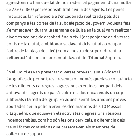
agressions no han quedat demostrades i al pagament d’una multa
de 2750 + 1800 per responsabilitat civil a dos agents. Les penes
imposades fan referència a l’encadenada realitzada pels dos
companys a les portes de la subdelegació del govern. Aquests fets
s’emmarcaven durant la setmana de lluita en la qual vam realitzar
diverses accions de desobediència civil (despenjar-se de diversos
ponts de la ciutat, embidonar-se davant dels jutjats o ocupar
l’arbre de la plaça del Lleó) com a mostra de suport durant la
deliberació del recurs presentat davant del Tribunal Suprem.
En el judici es van presentar diverses proves visuals (vídeos i
fotografies de periodistes presents) on només quedava constància
de les diferents carregues i agressions exercides, per part dels
antiavalots i agents de paisà, sobre els dos encadenats un cop
alliberats i la resta del grup. En aquest sentit les úniques proves
aportades per la policia eren les declaracions dels 10 Mossos
d’Esquadra, que acusaven els activistes d'agressions i lesions
indemostrables, com ho són lesions cervicals, a diferència dels
traus i fortes contusions que presentaven els membres del
col·lectiu de suport.