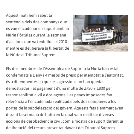
Aquest matí hem sabut la
sentència dels dos companys que
es van encadenar en suport amb la
Núria Pòrtulas durant la setmana
d'accions que va tenir lloc el 2010
mentre es deliberava la llibertat de
la Núria al Tribunal Suprem.
Els dos membres de l'Assemblea de Suport a la Núria han estat
condemnats a 1 any i 4 mesos de presó per atemptat a l’autoritat,
és a dir empentes, ja que les agressions no han quedat
demostrades i al pagament d’una multa de 2750 + 1800 per
responsabilitat civil a dos agents. Les penes imposades fan
referència a l’encadenada realitzada pels dos companys a les
portes de la subdelegació del govern. Aquests fets s’emmarcaven
durant la setmana de lluita en la qual vam realitzar diverses
accions de desobediència civil com a mostra de suport durant la
deliberació del recurs presentat davant del Tribunal Suprem.