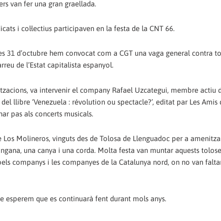
ers van fer una gran graellada.
cats i col·lectius participaven en la festa de la CNT 66.
res 31 d’octubre hem convocat com a CGT una vaga general contra to
rreu de l’Estat capitalista espanyol.
itzacions, va intervenir el company Rafael Uzcategui, membre actiu 
r del llibre ‘Venezuela : révolution ou spectacle?’, editat par Les Amis
ar pas als concerts musicals.
e Los Molineros, vinguts des de Tolosa de Llenguadoc per a amenitzar
angana, una canya i una corda. Molta festa van muntar aquests tolose
pels companys i les companyes de la Catalunya nord, on no van falta
a que esperem que es continuarà fent durant mols anys.