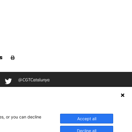
@CGTCatalunya
cgtcatalunya
CGTCatalunya
cgtcatalunya
es, or you can decline
Accept all
Decline all