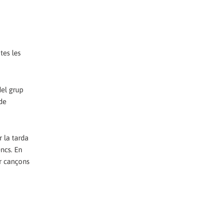
tes les
del grup
 de
 la tarda
ncs. En
r cançons