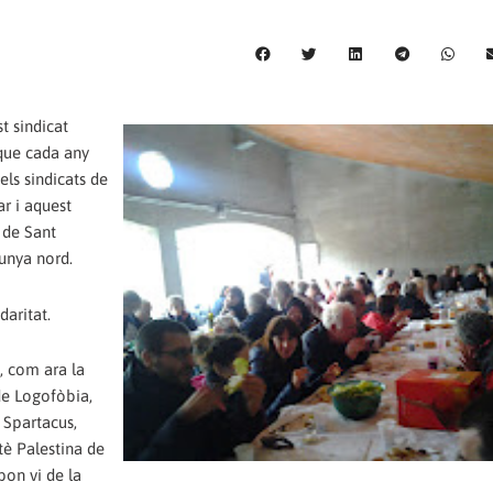
 sindicat
 que cada any
ls sindicats de
r i aquest
o de Sant
lunya nord.
aritat.
, com ara la
de Logofòbia,
u Spartacus,
tè Palestina de
bon vi de la