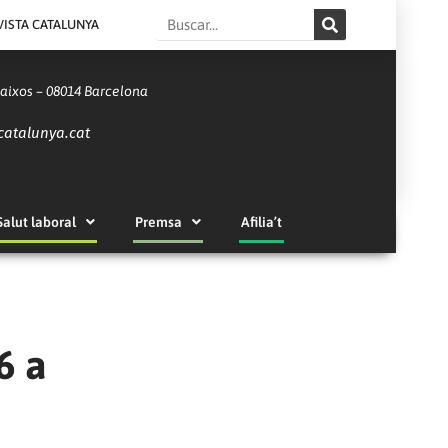
Search
VISTA CATALUNYA
Baixos – 08014 Barcelona
catalunya.cat
Salut laboral
Premsa
Afilia’t
6 a