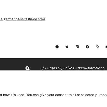
de-germanos-la-festa-de.html
C/ Burgos 59, Baixos – 08014 Barcelona
spccc@
spcgtcatalunya.cat
d how it is used. You can give your consent to all or selected purpos
935 120 481