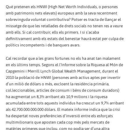
Què pretenen els HNWI (High Net Worth Individuals, o persones
amb patrimonis nets elevats) europeus amb la seva recentment
sobrevinguda voluntat contributiva? Potser es tracta de llançar el
missatge de que les retallades de drets socials no tenen res a veure
amb ells. Si cal contribuir, ells els primers. I si s’acaba
definitivament amb els estats del benestar haurà estat per culpa de
polítics incompetents i de banquers avars.
Cal recordar que a les grans fortunes no els ha anat tan malament
en els últims temps. Segons el l’Informe sobre la Riquesa al Món de
Capgemini i Merrill Lynch Global Wealth Management, durant el
2010 la població de HNWI (persones amb actius aptes per invertir
d’un milió de dòlars o més, excloent la residència primària,
col.leccionables, articles de consum i béns de consum duradors)
ha augmentat un 8,3% arribant als 10,9 milions i la riquesa
acumulada entre tots aquests individus ha crescut un 9,7% arribant
als 42.700.000.000.000 dòlars. El mateix informe indica que la crisi
ha despertat noves preferències d’inversió entre els esforçats
multimilionaris que aposten cada cop més pels mercats de
matèries primeres que inclou, com no podia ser d’una altra