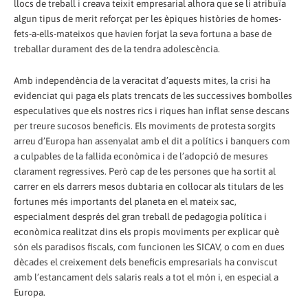
llocs de treball i creava teixit empresarial alhora que se li atribuïa
algun tipus de merit reforçat per les èpiques històries de homes-
fets-a-ells-mateixos que havien forjat la seva fortuna a base de
treballar durament des de la tendra adolescència.
Amb independència de la veracitat d’aquests mites, la crisi ha
evidenciat qui paga els plats trencats de les successives bombolles
especulatives que els nostres rics i riques han inflat sense descans
per treure sucosos beneficis. Els moviments de protesta sorgits
arreu d’Europa han assenyalat amb el dit a polítics i banquers com
a culpables de la fallida econòmica i de l’adopció de mesures
clarament regressives. Però cap de les persones que ha sortit al
carrer en els darrers mesos dubtaria en col·locar als titulars de les
fortunes més importants del planeta en el mateix sac,
especialment després del gran treball de pedagogia política i
econòmica realitzat dins els propis moviments per explicar què
són els paradisos fiscals, com funcionen les SICAV, o com en dues
dècades el creixement dels beneficis empresarials ha conviscut
amb l’estancament dels salaris reals a tot el món i, en especial a
Europa.