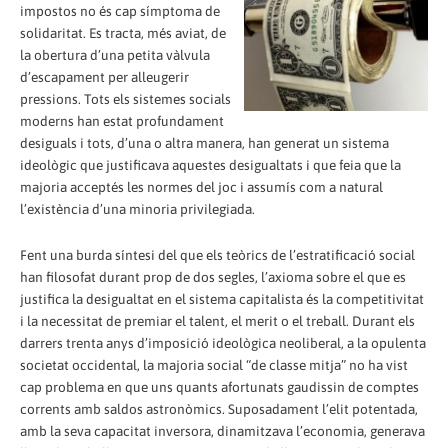
impostos no és cap símptoma de
solidaritat. Es tracta, més aviat, de
la obertura d’una petita vàlvula
d’escapament per alleugerir
pressions. Tots els sistemes socials
moderns han estat profundament
desiguals i tots, d’una o altra manera, han generat un sistema
ideològic que justificava aquestes desigualtats i que feia que la
majoria acceptés les normes del joc i assumís com a natural
l’existència d’una minoria privilegiada.
Fent una burda síntesi del que els teòrics de l’estratificació social
han filosofat durant prop de dos segles, l’axioma sobre el que es
justifica la desigualtat en el sistema capitalista és la competitivitat
i la necessitat de premiar el talent, el merit o el treball. Durant els
darrers trenta anys d’imposició ideològica neoliberal, a la opulenta
societat occidental, la majoria social “de classe mitja” no ha vist
cap problema en que uns quants afortunats gaudissin de comptes
corrents amb saldos astronòmics. Suposadament l’elit potentada,
amb la seva capacitat inversora, dinamitzava l’economia, generava