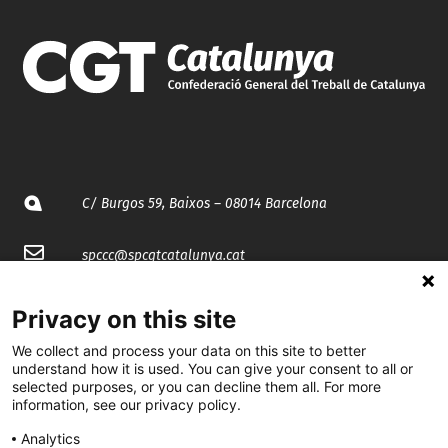
C/ Burgos 59, Baixos – 08014 Barcelona
spccc@
spcgtcatalunya.cat
935 120 481
Privacy on this site
We collect and process your data on this site to better
@CGTCatalunya
understand how it is used. You can give your consent to all or
selected purposes, or you can decline them all. For more
information, see our privacy policy.
cgtcatalunya
Analytics
CGTCatalunya