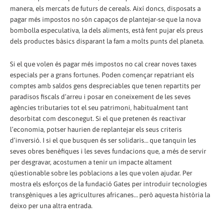
manera, els mercats de futurs de cereals. Així doncs, disposats a
pagar més impostos no són capaços de plantejar-se que la nova
bombolla especulativa, la dels aliments, està fent pujar els preus
dels productes bàsics disparant la fam a molts punts del planeta.
Si el que volen és pagar més impostos no cal crear noves taxes
especials per a grans fortunes. Poden començar repatriant els
comptes amb saldos gens despreciables que tenen repartits per
paradisos fiscals d’arreu i posar en coneixement de les seves
agències tributaries tot el seu patrimoni, habitualment tant
desorbitat com desconegut. Si el que pretenen és reactivar
l’economia, potser haurien de replantejar els seus criteris
d’inversió. I si el que busquen és ser solidaris… que tanquin les
seves obres benèfiques i les seves fundacions que, a més de servir
per desgravar, acostumen a tenir un impacte altament
qüestionable sobre les poblacions a les que volen ajudar. Per
mostra els esforços de la fundació Gates per introduir tecnologies
transgèniques a les agricultures africanes… però aquesta història la
deixo per una altra entrada.