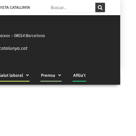
Search
VISTA CATALUNYA
Baixos – 08014 Barcelona
catalunya.cat
Salut laboral
Premsa
Afilia’t