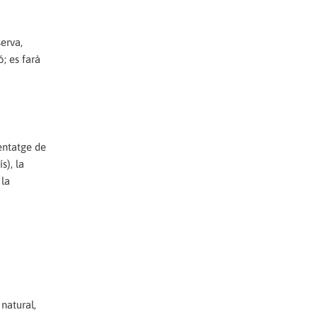
serva,
; es farà
centatge de
s), la
 la
 natural,