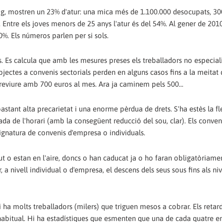
maig, mostren un 23% d'atur: una mica més de 1.100.000 desocupats, 3
Entre els joves menors de 25 anys l'atur és del 54%. Al gener de 2010,
0%. Els números parlen per si sols.
es. Es calcula que amb les mesures preses els treballadors no especial
subjectes a convenis sectorials perden en alguns casos fins a la meitat
obreviure amb 700 euros al mes. Ara ja caminem pels 500...
stant alta precarietat i una enorme pèrdua de drets. S'ha estès la fle
ada de l'horari (amb la consegüent reducció del sou, clar). Els conven
a signatura de convenis d'empresa o individuals.
dut o estan en l'aire, doncs o han caducat ja o ho faran obligatòriame
 a nivell individual o d'empresa, el descens dels seus sous fins als ni
 ha molts treballadors (milers) que triguen mesos a cobrar. Els retar
bitual. Hi ha estadístiques que esmenten que una de cada quatre 