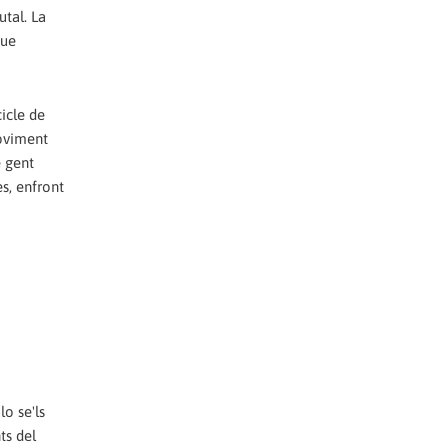
utal. La
que
cicle de
oviment
e gent
s, enfront
lo se'ls
ts del