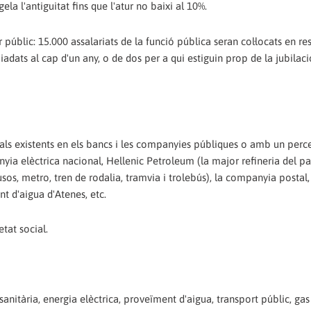
la l'antiguitat fins que l'atur no baixi al 10%.
públic: 15.000 assalariats de la funció pública seran col·locats en re
dats al cap d'un any, o de dos per a qui estiguin prop de la jubilació
borals existents en els bancs i les companyies públiques o amb un per
nyia elèctrica nacional, Hellenic Petroleum (la major refineria del paí
usos, metro, tren de rodalia, tramvia i trolebús), la companyia postal,
 d'aigua d'Atenes, etc.
tat social.
anitària, energia elèctrica, proveïment d'aigua, transport públic, gas