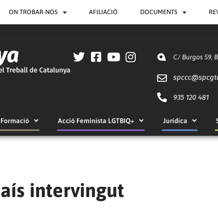
ON TROBAR-NOS
AFILIACIÓ
DOCUMENTS
RE
C/ Burgos 59, 
spccc@
spcgt
935 120 481
Formació
Acció Feminista LGTBIQ+
Jurídica
aís intervingut