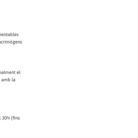
amentables
lacrimògens
nalment el
s amb la
 30% (fins