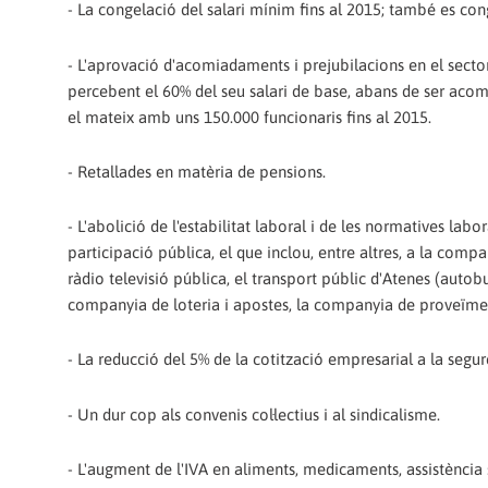
- La congelació del salari mínim fins al 2015; també es conge
- L'aprovació d'acomiadaments i prejubilacions en el sector 
percebent el 60% del seu salari de base, abans de ser acomia
el mateix amb uns 150.000 funcionaris fins al 2015.
- Retallades en matèria de pensions.
- L'abolició de l'estabilitat laboral i de les normatives la
participació pública, el que inclou, entre altres, a la compa
ràdio televisió pública, el transport públic d'Atenes (autob
companyia de loteria i apostes, la companyia de proveïment
- La reducció del 5% de la cotització empresarial a la segure
- Un dur cop als convenis col·lectius i al sindicalisme.
- L'augment de l'IVA en aliments, medicaments, assistència s