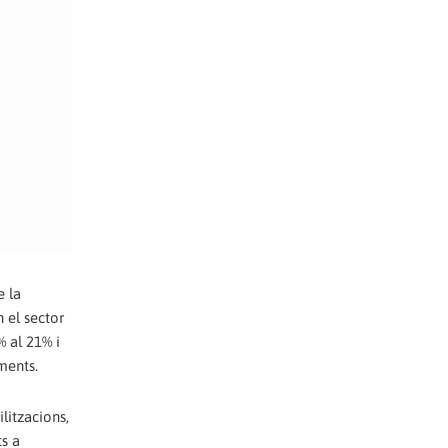
e la
 el sector
% al 21% i
ments.
litzacions,
ts a