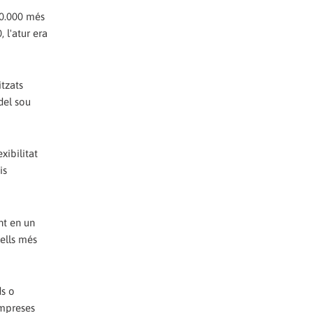
00.000 més
 l'atur era
itzats
 del sou
xibilitat
is
nt en un
vells més
ds o
empreses