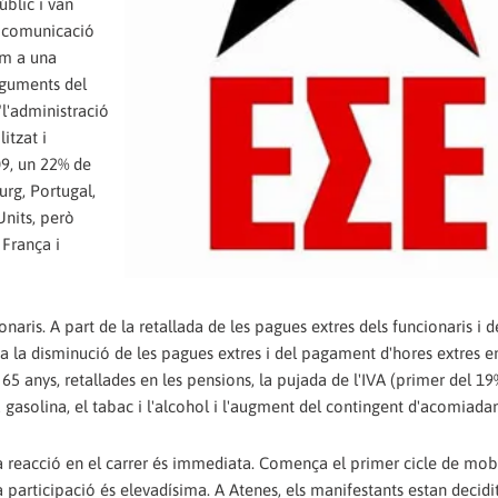
blic i van
e comunicació
im a una
rguments del
"l'administració
itzat i
009, un 22% de
urg, Portugal,
Units, però
 França i
ris. A part de la retallada de les pagues extres dels funcionaris i d
a la disminució de les pagues extres i del pagament d'hores extres en
s 65 anys, retallades en les pensions, la pujada de l'IVA (primer del 19
 gasolina, el tabac i l'alcohol i l'augment del contingent d'acomiada
 reacció en el carrer és immediata. Comença el primer cicle de mobi
participació és elevadísima. A Atenes, els manifestants estan decidi