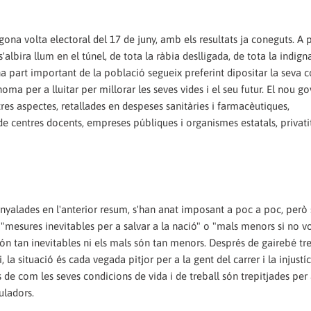
egona volta electoral del 17 de juny, amb els resultats ja coneguts. A 
'albira llum en el túnel, de tota la ràbia deslligada, de tota la indign
 una part important de la població segueix preferint dipositar la seva 
ma per a lluitar per millorar les seves vides i el seu futur. El nou go
res aspectes, retallades en despeses sanitàries i farmacèutiques,
e centres docents, empreses públiques i organismes estatals, privati
enyalades en l'anterior resum, s'han anat imposant a poc a poc, però
 "mesures inevitables per a salvar a la nació" o "mals menors si no 
ón tan inevitables ni els mals són tan menors. Després de gairebé tre
la situació és cada vegada pitjor per a la gent del carrer i la injustíci
 de com les seves condicions de vida i de treball són trepitjades per
uladors.