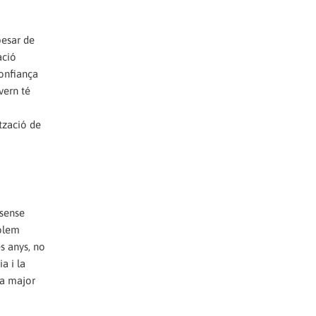
pesar de
ació
confiança
vern té
tzació de
 sense
volem
s anys, no
a i la
 a major