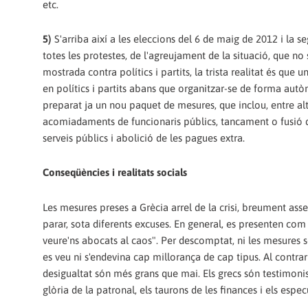
etc.
5)
S'arriba així a les eleccions del 6 de maig de 2012 i la s
totes les protestes, de l'agreujament de la situació, que no s
mostrada contra polítics i partits, la trista realitat és que
en polítics i partits abans que organitzar-se de forma autòno
preparat ja un nou paquet de mesures, que inclou, entre alt
acomiadaments de funcionaris públics, tancament o fusió d
serveis públics i abolició de les pagues extra.
Conseqüències i realitats socials
Les mesures preses a Grècia arrel de la crisi, breument ass
parar, sota diferents excuses. En general, es presenten com
veure'ns abocats al caos". Per descomptat, ni les mesures s
es veu ni s'endevina cap millorança de cap tipus. Al contrari, 
desigualtat són més grans que mai. Els grecs són testimonis
glòria de la patronal, els taurons de les finances i els espec