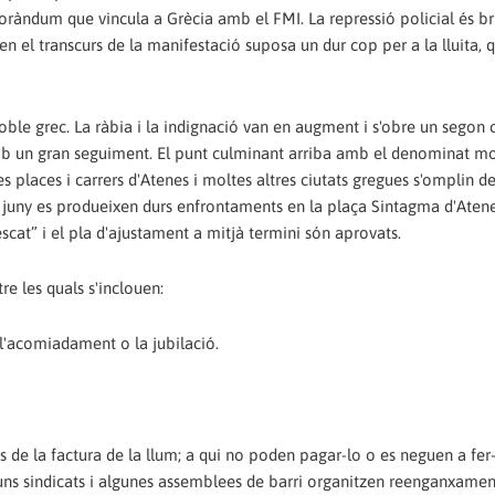
oràndum que vincula a Grècia amb el FMI. La repressió policial és br
en el transcurs de la manifestació suposa un dur cop per a la lluita, 
oble grec. La ràbia i la indignació van en augment i s'obre un segon 
mb un gran seguiment. El punt culminant arriba amb el denominat m
es places i carrers d'Atenes i moltes altres ciutats gregues s'omplin d
de juny es produeixen durs enfrontaments en la plaça Sintagma d'Atene
scat” i el pla d'ajustament a mitjà termini són aprovats.
re les quals s'inclouen:
 l'acomiadament o la jubilació.
 de la factura de la llum; a qui no poden pagar-lo o es neguen a fer-
alguns sindicats i algunes assemblees de barri organitzen reenganxamen