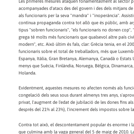
Les primeres mesures ataquen fonamentalment al sector pú
acompanyades d'atacs des del govern i des dels mitjans d
als funcionaris per la seva "mandra" i "inoperància". Assist
contínua propaganda contra tot allò que és públic, amb a
tipus "sobren funcionaris", "els funcionaris no donen cop", 
grega té molts més funcionaris que qualsevol altre país civil
modern", etc. Això últim és fals, clar: Grècia tenia, en el 2
funcionaris sobre el total de treballadors, més que Luxemb
Espanya, Itàlia, Gran Bretanya, Alemanya, Canadà o Estats 
menys que Suècia, Finlàndia, Noruega, Bèlgica, Dinamarca,
Holanda.
Evidentment, aquestes mesures no afecten només als funciona
congelació dels seus sous durant almenys tres anys, s'aprov
privat, l'augment de l'edat de jubilació de les dones fins al
després del 21% al 23%), l'increment dels impostos sobre la
Contra tot això, el descontentament popular és enorme i la
que culmina amb la vaga general del 5 de maig de 2010. La 