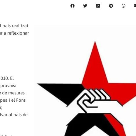
l país realitzat
er a reflexionar
010. El
aprovava
ie de mesures
pea i el Fons
r,
var al país de