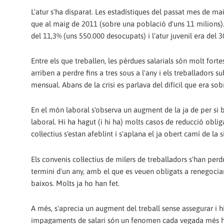
L'atur s'ha disparat. Les estadístiques del passat mes de 
que al maig de 2011 (sobre una població d'uns 11 milions). 
del 11,3% (uns 550.000 desocupats) i l'atur juvenil era del 3
Entre els que treballen, les pèrdues salarials són molt fort
arriben a perdre fins a tres sous a l'any i els treballadors 
mensual. Abans de la crisi es parlava del difícil que era s
En el món laboral s'observa un augment de la ja de per si ba
laboral. Hi ha hagut (i hi ha) molts casos de reducció oblig
col·lectius s'estan afeblint i s'aplana el ja obert camí de l
Els convenis col·lectius de milers de treballadors s'han per
termini d'un any, amb el que es veuen obligats a renegociar,
baixos. Molts ja ho han fet.
A més, s'aprecia un augment del treball sense assegurar i hi
impagaments de salari són un fenomen cada vegada més ha