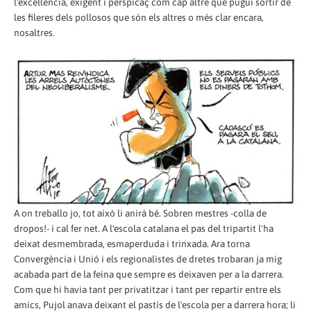
l'excel·lència, exigent i perspicaç com cap altre que pugui sortir de
les fileres dels pollosos que són els altres o més clar encara,
nosaltres.
A on treballo jo, tot això li anirà bé. Sobren mestres -colla de
dropos!- i cal fer net. A l'escola catalana el pas del tripartit l'ha
deixat desmembrada, esmaperduda i trinxada. Ara torna
Convergència i Unió i els regionalistes de dretes trobaran ja mig
acabada part de la feina que sempre es deixaven per a la darrera.
Com que hi havia tant per privatitzar i tant per repartir entre els
amics, Pujol anava deixant el pastís de l'escola per a darrera hora; li