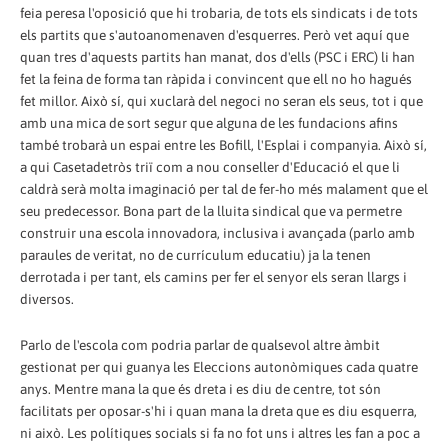
feia peresa l'oposició que hi trobaria, de tots els sindicats i de tots
els partits que s'autoanomenaven d'esquerres. Però vet aquí que
quan tres d'aquests partits han manat, dos d'ells (PSC i ERC) li han
fet la feina de forma tan ràpida i convincent que ell no ho hagués
fet millor. Això sí, qui xuclarà del negoci no seran els seus, tot i que
amb una mica de sort segur que alguna de les fundacions afins
també trobarà un espai entre les Bofill, l'Esplai i companyia. Això sí,
a qui Casetadetròs triï com a nou conseller d'Educació el que li
caldrà serà molta imaginació per tal de fer-ho més malament que el
seu predecessor. Bona part de la lluita sindical que va permetre
construir una escola innovadora, inclusiva i avançada (parlo amb
paraules de veritat, no de currículum educatiu) ja la tenen
derrotada i per tant, els camins per fer el senyor els seran llargs i
diversos.
Parlo de l'escola com podria parlar de qualsevol altre àmbit
gestionat per qui guanya les Eleccions autonòmiques cada quatre
anys. Mentre mana la que és dreta i es diu de centre, tot són
facilitats per oposar-s'hi i quan mana la dreta que es diu esquerra,
ni això. Les polítiques socials si fa no fot uns i altres les fan a poc a