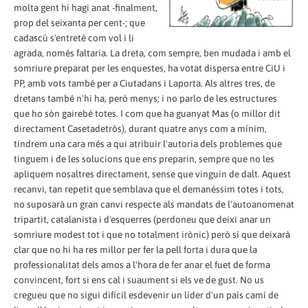
molta gent hi hagi anat -finalment,
prop del seixanta per cent-; que
cadascú s'entreté com vol i li
agrada, només faltaria. La dreta, com sempre, ben mudada i amb el
somriure preparat per les enquestes, ha votat dispersa entre CiU i
PP, amb vots també per a Ciutadans i Laporta. Als altres tres, de
dretans també n'hi ha, però menys; i no parlo de les estructures
que ho són gairebé totes. I com que ha guanyat Mas (o millor dit
directament Casetadetròs), durant quatre anys com a mínim,
tindrem una cara més a qui atribuir l'autoria dels problemes que
tinguem i de les solucions que ens preparin, sempre que no les
apliquem nosaltres directament, sense que vinguin de dalt. Aquest
recanvi, tan repetit que semblava que el demanéssim totes i tots,
no suposarà un gran canvi respecte als mandats de l'autoanomenat
tripartit, catalanista i d'esquerres (perdoneu que deixi anar un
somriure modest tot i que no totalment irònic) però sí que deixarà
clar que no hi ha res millor per fer la pell forta i dura que la
professionalitat dels amos a l'hora de fer anar el fuet de forma
convincent, fort si ens cal i suaument si els ve de gust. No us
cregueu que no sigui difícil esdevenir un líder d'un país camí de