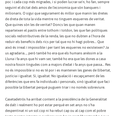
poc i cada cop més migrades, i si poden lucrar-se'n, ho fan, sempre
seguint el dictat dels amos de l'economia que són banquers i
milionaris. O sigui que segurament és millor que manin les dretes
de dreta de tota la vida mentre no tinguem esquerres de veritat.
Que quines són les de veritat? Doncs les que quan manen
reparteixen el pastís entre tothom i totdon, les que fan polítiques
socials redistributives de la renda, les que no dubten a l'hora de
reduir els beneficis dels rics per tal que no hi hagi pobres... Que
això és irreal i impossible i per tant les esquerres no existeixen? Ja
us agradaria..., però també ho era que els humans anéssim a la
Lluna i fa anys que hi vam ser, també ho era que les dones a casa
nostra fossin tingudes com a majors d'edat i fa anys que passa... Res
no és impossible si no es té por i es mantenen les ganes de llibertat,
justícia i igualtat. Sí, igualtat. No igualació i escapçament de les
diferències que ens fa individuals i personals, sinó igualtat que faci
possible la llibertat perquè puguem triar i no només sobreviure.
Casetadetròs ha arribat content a la presidència de la Generalitat
de dalt i realment ho pot estar perquè en set anys no s'ha
despentinat ni un sol cop ni ha rebut cap ou al cap com el pobre