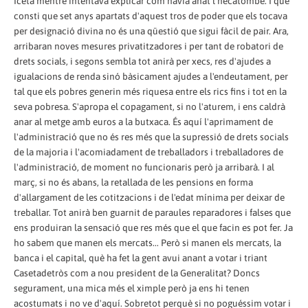
Iceta mentre intentava explicar com havia anat l'hecatombe. I que
consti que set anys apartats d'aquest tros de poder que els tocava
per designació divina no és una qüestió que sigui fàcil de pair. Ara,
arribaran noves mesures privatitzadores i per tant de robatori de
drets socials, i segons sembla tot anirà per xecs, res d'ajudes a
igualacions de renda sinó bàsicament ajudes a l'endeutament, per
tal que els pobres generin més riquesa entre els rics fins i tot en la
seva pobresa. S'apropa el copagament, si no l'aturem, i ens caldrà
anar al metge amb euros a la butxaca. És aquí l'aprimament de
l'administració que no és res més que la supressió de drets socials
de la majoria i l'acomiadament de treballadors i treballadores de
l'administració, de moment no funcionaris però ja arribarà. I al
març, si no és abans, la retallada de les pensions en forma
d'allargament de les cotitzacions i de l'edat mínima per deixar de
treballar. Tot anirà ben guarnit de paraules reparadores i falses que
ens produiran la sensació que res més que el que facin es pot fer. Ja
ho sabem que manen els mercats... Però si manen els mercats, la
banca i el capital, què ha fet la gent avui anant a votar i triant
Casetadetròs com a nou president de la Generalitat? Doncs
segurament, una mica més el ximple però ja ens hi tenen
acostumats i no ve d'aquí. Sobretot perquè si no poguéssim votar i