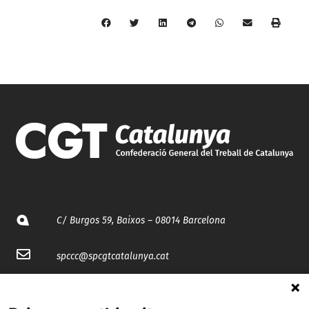
C/ Burgos 59, Baixos – 08014 Barcelona
spccc@
spcgtcatalunya.cat
935 120 481