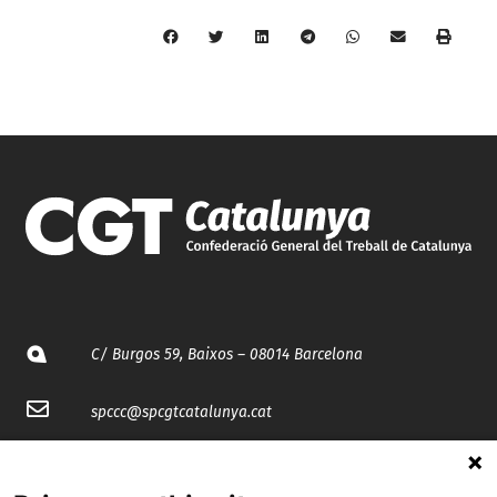
C/ Burgos 59, Baixos – 08014 Barcelona
spccc@
spcgtcatalunya.cat
935 120 481