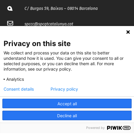
C/ Burgos 59, Baixos – 08014 Barcelona
spccc@
spcgtcatalunya.cat
935 120 481
Privacy on this site
We collect and process your data on this site to better
@CGTCatalunya
understand how it is used. You can give your consent to all or
selected purposes, or you can decline them all. For more
cgtcatalunya
information, see our privacy policy.
Analytics
CGTCatalunya
Consent details
Privacy policy
cgtcatalunya
Accept all
Decline all
Desenvolupat per
Powered by