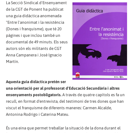
La Secció Sindical d'Ensenyament
de la CGT de Ponent ha publicat
una guia didàctica anomenada
"Entre l'anonimat i la resistència
(Dones i franquisme), que té 20
pàgines i que inclou també un
documental de 49 minuts. Els seus
autors són els militants de CGT
Anna Campanera i José Ignacio
Martín.
Aquesta guia didàctica pretén ser
una orientació per al professorat d'Educació Secundària i altres
ensenyaments postobligatoris.
A través de quatre capítols es fa un
recull, en format d'entrevista, del testimoni de tres dones que han
viscut el franquisme de diferents maneres: Carmen Alcalde,
Antonina Rodrigo i Caterina Mateu.
És una eina que permet treballar la situació de la dona durant el