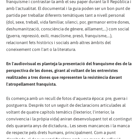
franquisme i contrastar-la amb el seu paper durant la II República i
amb l'actualitat. El documental i la guia poden ser un bon punt de
partida per treballar diferents temàtiques tant a nivell personal
(dol, sexe, treball, vida familiar, silenci, por, germanor entre dones,
deshumanització, consciència de gènere, aïllament,...) com social
(guerra, repressió, exili, masclisme, presó, franquisme,...),
relacionant fets històrics i socials amb altres àmbits del
coneixement com l'art o la literatura.
En l'audiovisual es planteja la presentació del franquisme des de la
perspectiva de les dones, girant al voltant de les entrevistes
realitzades a tres dones que representen la resistència davant
l'atropellament franquista.
Es comença amb un recull de fotos d'aquesta época: pre, guerra i
postguerra. Després tot un seguit de declaracions articulades al
voltant de quatre capítols temàtics (l'exterior, l'interior, la
convivencia i la pròpia vida) aniran desenvolupant tot el contingut
dels quaranta anys de dictadura… Les seves mancances i la manca
de respecte pels drets humans, principalment. Com a punt