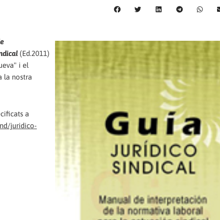
de
ndical
(Ed.2011)
eva" i el
 la nostra
cificats a
nd/juridico-