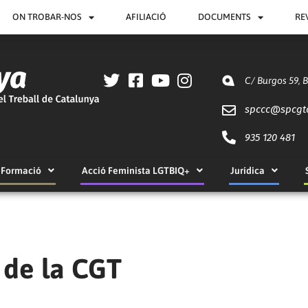
ON TROBAR-NOS
AFILIACIÓ
DOCUMENTS
RE
C/ Burgos 59, 
spccc@
spcgt
935 120 481
Formació
Acció Feminista LGTBIQ+
Jurídica
l de la CGT