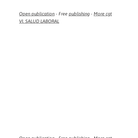
Open publication
- Free
publishing
-
More cgt
VI. SALUD LABORAL