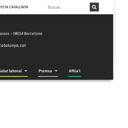
Search
VISTA CATALUNYA
Baixos – 08014 Barcelona
catalunya.cat
Salut laboral
Premsa
Afilia’t