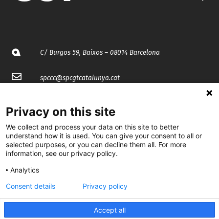
C/ Burgos 59, Baixos – 08014 Barcelona
spccc@
spcgtcatalunya.cat
935 120 481
Privacy on this site
We collect and process your data on this site to better
@CGTCatalunya
understand how it is used. You can give your consent to all or
selected purposes, or you can decline them all. For more
cgtcatalunya
information, see our privacy policy.
CGTCatalunya
Analytics
Consent details
Privacy policy
cgtcatalunya
Accept all