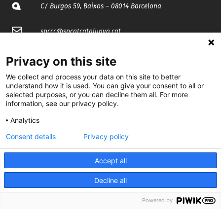
C/ Burgos 59, Baixos – 08014 Barcelona
spccc@
spcgtcatalunya.cat
935 120 481
Privacy on this site
We collect and process your data on this site to better
@CGTCatalunya
understand how it is used. You can give your consent to all or
selected purposes, or you can decline them all. For more
information, see our privacy policy.
cgtcatalunya
Analytics
CGTCatalunya
Consent details
Privacy policy
cgtcatalunya
Accept all
Decline all
Desenvolupat per
Powered by