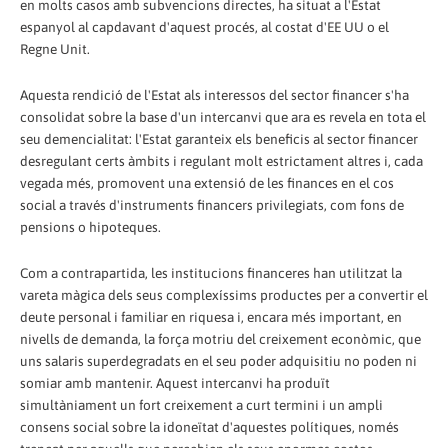
en molts casos amb subvencions directes, ha situat a l'Estat
espanyol al capdavant d'aquest procés, al costat d'EE UU o el
Regne Unit.
Aquesta rendició de l'Estat als interessos del sector financer s'ha
consolidat sobre la base d'un intercanvi que ara es revela en tota el
seu demencialitat: l'Estat garanteix els beneficis al sector financer
desregulant certs àmbits i regulant molt estrictament altres i, cada
vegada més, promovent una extensió de les finances en el cos
social a través d'instruments financers privilegiats, com fons de
pensions o hipoteques.
Com a contrapartida, les institucions financeres han utilitzat la
vareta màgica dels seus complexíssims productes per a convertir el
deute personal i familiar en riquesa i, encara més important, en
nivells de demanda, la força motriu del creixement econòmic, que
uns salaris superdegradats en el seu poder adquisitiu no poden ni
somiar amb mantenir. Aquest intercanvi ha produït
simultàniament un fort creixement a curt termini i un ampli
consens social sobre la idoneïtat d'aquestes polítiques, només