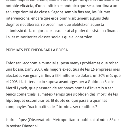
notable eficàcia, d'una política econòmica que se subordina a un
salvatge domini de classe. Segons sembla fins ara, les últimes
intervencions, encara que erosionin visiblement alguns dels
dogmes neoliberals, reforcen més que afebleixen aquesta
submissió de la majoria de la societat al poder del sistema financer
i a les minoritàries classes socials que el controlen.
PREMIATS PER ENFONSAR LA BORSA
Enfonsar l'economia mundial suposa menys problemes que robar
una bossa. L'any 2007, els majors executius de les 16 empreses més
afectades van guanyar fins a 334 milions de dòlars, un 30% més que
el 2005. I la intervenció suposa avantatges per a Goldman Sachs i
Merril Lynch, que passaran de ser bancs només d'inversió a ser
bancs comercials, al mateix temps que s'obliden del "mort" de les
hipoteques escombraries. El dubte és: què passarà quan les
companyies "nacionalitzades" tornin a ser rendibles?
Isidro López (Observatorio Metropolitano), publicat al núm. 86 de
la revista Diagonal