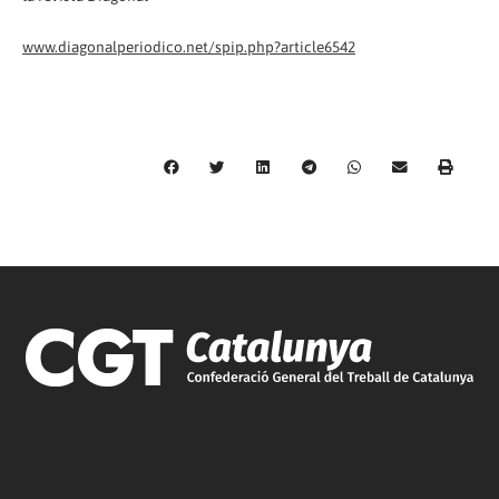
www.diagonalperiodico.net/spip.php?article6542