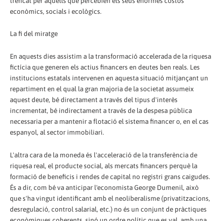
trencat per aquells que percebien els seus enormes costos
econòmics, socials i ecològics.
La fi del miratge
En aquests dies assistim a la transformació accelerada de la riquesa
fictícia que generen els actius financers en deutes ben reals. Les
institucions estatals intervenen en aquesta situació mitjançant un
repartiment en el qual la gran majoria de la societat assumeix
aquest deute, bé directament a través del tipus d'interès
incrementat, bé indirectament a través de la despesa pública
necessaria per a mantenir a flotació el sistema financer o, en el cas
espanyol, al sector immobiliari.
L'altra cara de la moneda és l'acceleració de la transferència de
riquesa real, el producte social, als mercats financers perquè la
formació de beneficis i rendes de capital no registri grans caigudes.
És a dir, com bé va anticipar l'economista George Dumenil, això
que s'ha vingut identificant amb el neoliberalisme (privatitzacions,
desregulació, control salarial, etc.) no és un conjunt de pràctiques
econòmiques coherents, sinó un ordre polític que es val, amb una