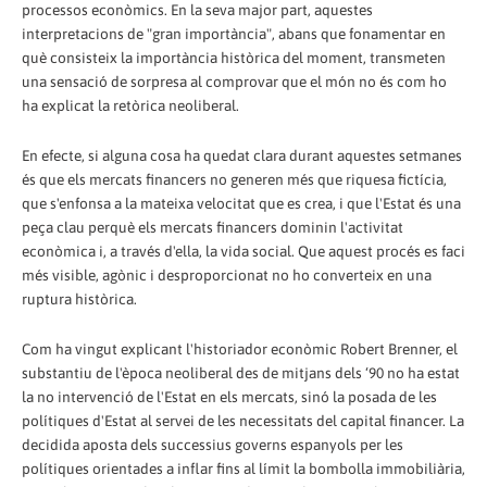
processos econòmics. En la seva major part, aquestes
interpretacions de "gran importància", abans que fonamentar en
què consisteix la importància històrica del moment, transmeten
una sensació de sorpresa al comprovar que el món no és com ho
ha explicat la retòrica neoliberal.
En efecte, si alguna cosa ha quedat clara durant aquestes setmanes
és que els mercats financers no generen més que riquesa fictícia,
que s'enfonsa a la mateixa velocitat que es crea, i que l'Estat és una
peça clau perquè els mercats financers dominin l'activitat
econòmica i, a través d'ella, la vida social. Que aquest procés es faci
més visible, agònic i desproporcionat no ho converteix en una
ruptura històrica.
Com ha vingut explicant l'historiador econòmic Robert Brenner, el
substantiu de l'època neoliberal des de mitjans dels ‘90 no ha estat
la no intervenció de l'Estat en els mercats, sinó la posada de les
polítiques d'Estat al servei de les necessitats del capital financer. La
decidida aposta dels successius governs espanyols per les
polítiques orientades a inflar fins al límit la bombolla immobiliària,