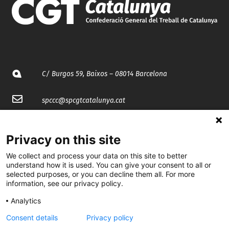
C/ Burgos 59, Baixos – 08014 Barcelona
spccc@
spcgtcatalunya.cat
935 120 481
Privacy on this site
@CGTCatalunya
We collect and process your data on this site to better
understand how it is used. You can give your consent to all or
selected purposes, or you can decline them all. For more
cgtcatalunya
information, see our privacy policy.
CGTCatalunya
Analytics
cgtcatalunya
Consent details
Privacy policy