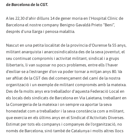
de Barcelona de la CGT.
A les 22,30 d'ahir dilluns 14 de gener moria en l'Hospital Clínic de
Barcelona el nostre company Benigno Gavaldà Prieto “Beni”,
després d'una llarga i penosa malaltia.
Nascut en una petita localitat de la província d'Ourense fa 55 anys,
militant anarquista i anarcosindicalista des de la seva joventut, el
seu continuat compromís i activitat militant, sindical i a grups
llibertaris, li van suposar no pocs problemes, entre ells l'haver
d'exiliar-se a l'estranger d'on va poder tornar a mitjan anys 80. Va
ser afiliat de la CGT des del començament del camí de la nostra
organització i un exemple de militant compromès amb la mateixa.
Des de fa molts anys era treballador d'aquesta Federació Local en
els locals dels sindicats de Barcelona en Via Laietana, treballant en
la Consergeria de la mateixa i on sempre va aportar la seva
honestedat com a treballador i la seva constància com a militant,
que exercia en els últims anys en el Sindicat d'Activitats Diverses.
Estimat per tots els companys i companyes de l'organització, no
només de Barcelona, sinó també de Catalunya i molts altres llocs