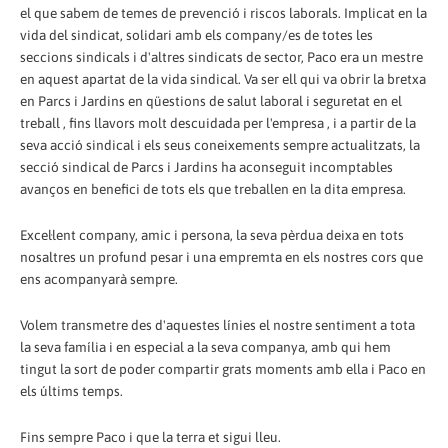
el que sabem de temes de prevenció i riscos laborals. Implicat en la
vida del sindicat, solidari amb els company/es de totes les
seccions sindicals i d'altres sindicats de sector, Paco era un mestre
en aquest apartat de la vida sindical. Va ser ell qui va obrir la bretxa
en Parcs i Jardins en qüestions de salut laboral i seguretat en el
treball , fins llavors molt descuidada per l'empresa , i a partir de la
seva acció sindical i els seus coneixements sempre actualitzats, la
secció sindical de Parcs i Jardins ha aconseguit incomptables
avanços en benefici de tots els que treballen en la dita empresa.
Excel·lent company, amic i persona, la seva pèrdua deixa en tots
nosaltres un profund pesar i una empremta en els nostres cors que
ens acompanyarà sempre.
Volem transmetre des d'aquestes línies el nostre sentiment a tota
la seva família i en especial a la seva companya, amb qui hem
tingut la sort de poder compartir grats moments amb ella i Paco en
els últims temps.
Fins sempre Paco i que la terra et sigui lleu.