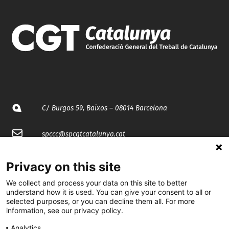
C/ Burgos 59, Baixos – 08014 Barcelona
spccc@
spcgtcatalunya.cat
935 120 481
Privacy on this site
We collect and process your data on this site to better
@CGTCatalunya
understand how it is used. You can give your consent to all or
selected purposes, or you can decline them all. For more
information, see our privacy policy.
cgtcatalunya
Analytics