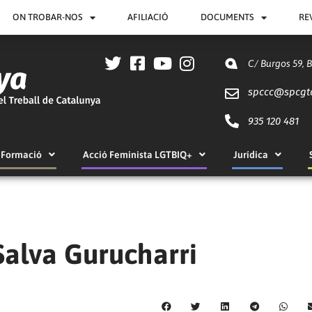
ON TROBAR-NOS
AFILIACIÓ
DOCUMENTS
RE
C/ Burgos 59, 
spccc@
spcgt
935 120 481
Formació
Acció Feminista LGTBIQ+
Jurídica
alva Gurucharri