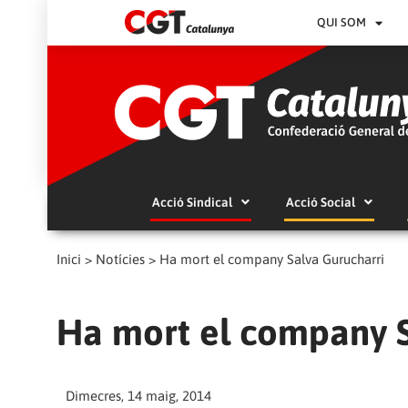
QUI SOM
Acció Sindical
Acció Social
Inici
>
Notícies
>
Ha mort el company Salva Gurucharri
Ha mort el company S
Dimecres, 14 maig, 2014