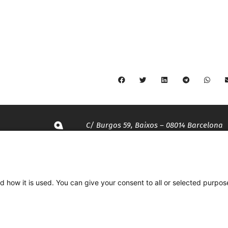
C/ Burgos 59, Baixos – 08014 Barcelona
spccc@
spcgtcatalunya.cat
d how it is used. You can give your consent to all or selected purpos
935 120 481