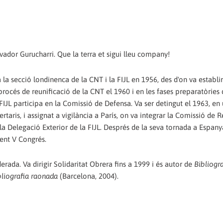
ador Gurucharri. Que la terra et sigui lleu company!
la secció londinenca de la CNT i la FIJL en 1956, des d'on va establir
 procés de reunificació de la CNT el 1960 i en les fases preparatòries
 FIJL participa en la Comissió de Defensa. Va ser detingut el 1963, en
taris, i assignat a vigilància a París, on va integrar la Comissió de 
r la Delegació Exterior de la FIJL. Després de la seva tornada a Espan
yent V Congrés.
rada. Va dirigir Solidaritat Obrera fins a 1999 i és autor de
Bibliogr
bliografia raonada
(Barcelona, 2004).