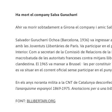
Ha mort el company Salva Gurucharri
Ahir va morir sobtadament a Girona el company i amic Salv
Salvador Gurucharri Ochoa (Barcelona, 1936) va ingressar a 
amb les Joventuts Llibertàries de París. Va participar en el
Interior. Com a secretari de la Comissió de Relacions de la
macrobatuda de les autoritats franceses contra mitjans lliber
clandestina. El 1965 va marxar a Brussel · les per constitui
es va situar en el corrent oficial sense participar en el pun
En els anys noranta milita a la CNT de Catalunya desconfede
l'anarquisme espanyol 1869-1975. Anotacions per a una bi
FONT:
BLLIBERTARI.ORG