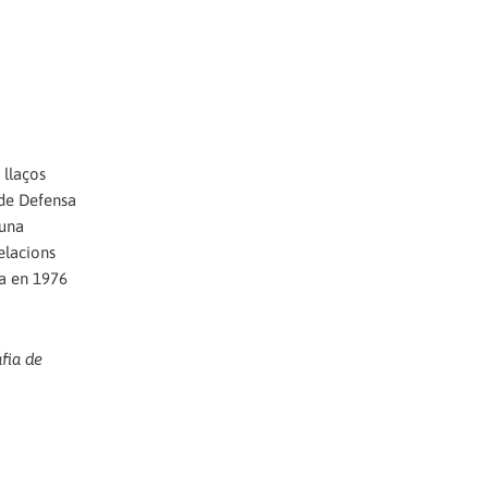
 llaços
 de Defensa
 una
Relacions
ya en 1976
afia de