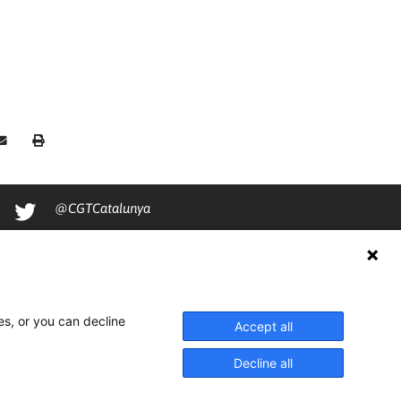
@CGTCatalunya
cgtcatalunya
CGTCatalunya
cgtcatalunya
es, or you can decline
Accept all
Decline all