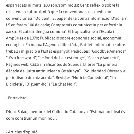
esparracats ni muts; 100 són/som molts; Cent: reflexió sobre la
resistència cultural; Allò que fa convenionals els mèdia no
convencionals; ‘Do cent’; El paper de la contrainformació; D’ací a 9
i 5 en farem 100 de cada; Compromís comunicatiu per enfortir la
xarxa; ‘El català, llengua comuna’; El tropicalisme a l’Escala i
Ampúries de 1970; Publicació sobre economia social, economia
ecològica; En marxa l’Agenda Llibertària; Butlletí informatiu sobre
treball i migració a l’Estat espanyol; Pel·lícules: “Goodbye America”,
“It’s a free world”, “Le fond de l’air est rouge”, “Sacco y Vanzetti”;
Pàgines web: CELS i Traficantes de Sueños; Llibres “La primera
dècada de lluita antinuclear a Catalunya” i ”Solidaridad Obrera y el
periodismo de raíz ácrata”; Revistes “Notícia Confederal”, “La
Bicicleta”, “Diguem-ho” i “Le Chat Noir”.
- Entrevista
Dídac Salau, membre del Col·lectiu Catalunya: “Estimar un ideal és
com construir un món nou”.
- Articles d'opinió