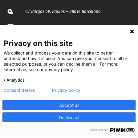
C/ Burgos 59, Baixos – 08014 Barcelona
spccc@
spcgtcatalunya.cat
935 120 481
Privacy on this site
We collect and process your data on this site to better
understand how it is used. You can give your consent to all or
@CGTCatalunya
selected purposes, or you can decline them all. For more
information, see our privacy policy.
cgtcatalunya
Analytics
CGTCatalunya
Consent details
Privacy policy
cgtcatalunya
Accept all
Decline all
Desenvolupat per
Powered by