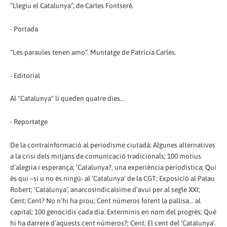
“Llegiu el Catalunya”, de Carles Fontseré.
- Portada
“Les paraules tenen amo”. Muntatge de Patrícia Carles.
- Editorial
Al "Catalunya" li queden quatre dies...
- Reportatge
De la contrainformació al periodisme ciutadà; Algunes alternatives
a la crisi dels mitjans de comunicació tradicionals; 100 motius
d’alegria i esperança; ‘Catalunya?, una experiència periodística; Qui
és qui –si u no és ningú- al ‘Catalunya’ de la CGT; Exposició al Palau
Robert; ‘Catalunya’, anarcosindicalsime d’avui per al segle XXI;
Cent; Cent? No n’hi ha prou; Cent números fotent la pallisa... al
capital; 100 genocidis cada dia. Exterminis en nom del progrés; Què
hi ha darrere d’aquests cent números?; Cent; El cent del ‘Catalunya’.