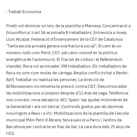
- Treball-Economia
Pirelli vol eliminar un terç de la plantilla a Manresa; Concentració a
Groundforce; Icart SA acomiada 8 treballadors; Entrevista a Josep
Lluís Alcázar, Federació d’Ensenyament de la CGT de Catalunya:
“Tanta escola privada genera una fractura social”; El cent és un
número rodó com Peiró; CGT, pel canvi rotund en la política
energètica de l’automoció; El Tractat de Lisboa i el Referèndum
irlandès; Roca vol acomiadar 398 treballadors; Els treballadors de
Roca no som com mules de càrrega; Àmplia conflictivitat a Renfe i
Adif; Treballar no realitza les persones; La direcció de
BCNonwovens incrementa la pressió contra CGT; Desconvocades
les mobilitzacions a Unipost després d’11 dies de vaga; Telefònica:
nou conveni, nova decepció; ACC Spain: rep ajudes milionàries de
la Generalitat i ara vol tancar; Contra els guetos per als alumnes
nouvinguts a Reus i a Vic; Mobilitzacions de la plantilla de l’escola
municipal Món Petit d’Abrera; Nova sanció a Parcs i Jardins de
Barcelona per contracte en frau de llei; La cara dura dels 25 anys de
l’ICS.