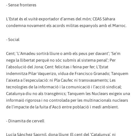
- Sense fronteres
L’Estat és el vuitè exportador d’armes del món; CEAS Sàhara
condemna novament els acords militas espanyols amb el Marroc.
- Social
Cent; ‘L’Amadeu sortirà lliure o amb els peus per davant’; ‘Se’m
nega la llibertat perquè no sóc submís al sistema penal’; Per
l’absolució del Jona; Cent: felicitas i feina per fer; L’Estat
indemnitza Pilar Vaquerizo, vídua de Francisco Granado; Tanquem
l’aixeta a l’especulació: ni Pla Caufec ni transvasaments; Les
tecnologies de la informació i la comunicació i l’acció sindical;
Catalunya diu no als transgènics; Tanquem les Nuclears exigeix una
informaió rigorosa i no controlada per les multinacionals nuclears
de l’impacte de la fuita d’Ascó entre població i medi ambient.
- Dinamita de cervell
Lucía Sánchez Saornil, dona lliure; El cent del ‘Catalunya’, ni