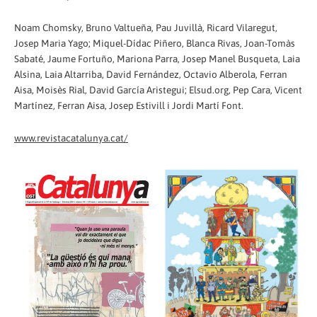
Noam Chomsky, Bruno Valtueña, Pau Juvillà, Ricard Vilaregut,
Josep Maria Yago; Miquel-Dídac Piñero, Blanca Rivas, Joan-Tomàs
Sabaté, Jaume Fortuño, Mariona Parra, Josep Manel Busqueta, Laia
Alsina, Laia Altarriba, David Fernández, Octavio Alberola, Ferran
Aisa, Moisès Rial, David García Aristegui; Elsud.org, Pep Cara, Vicent
Martínez, Ferran Aisa, Josep Estivill i Jordi Martí Font.
www.revistacatalunya.cat/