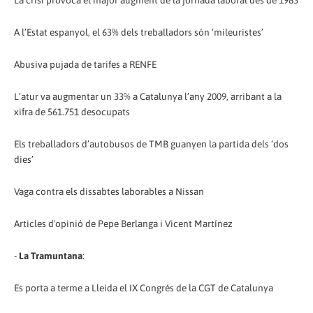
La crisi provoca el major augment de la jornada laboral des de 1983
A l’Estat espanyol, el 63% dels treballadors són ‘mileuristes’
Abusiva pujada de tarifes a RENFE
L’atur va augmentar un 33% a Catalunya l’any 2009, arribant a la
xifra de 561.751 desocupats
Els treballadors d’autobusos de TMB guanyen la partida dels ‘dos
dies’
Vaga contra els dissabtes laborables a Nissan
Articles d'opinió de Pepe Berlanga i Vicent Martínez
-
La Tramuntana
:
Es porta a terme a Lleida el IX Congrés de la CGT de Catalunya