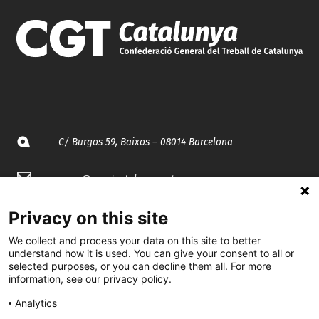
C/ Burgos 59, Baixos – 08014 Barcelona
spccc@
spcgtcatalunya.cat
935 120 481
Privacy on this site
We collect and process your data on this site to better
understand how it is used. You can give your consent to all or
@CGTCatalunya
selected purposes, or you can decline them all. For more
information, see our privacy policy.
cgtcatalunya
Analytics
CGTCatalunya