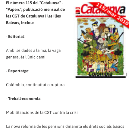
El número 115 del "Catalunya" -
"Papers", publicació mensual de
les CGT de Catalunya i les Illes
Balears, inclou:
-
Editorial
:
Amb les dades a la mà, la vaga
general és l’únic camí
-
Reportatge
:
Colòmbia, continuïtat o ruptura
-
Treball-economia
:
Mobilitzacions de la CGT contra la crisi
La nova reforma de les pensions dinamita els drets socials bàsics