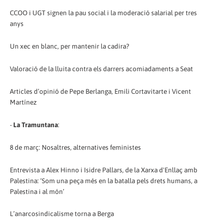
CCOO i UGT signen la pau social i la moderació salarial per tres
anys
Un xec en blanc, per mantenir la cadira?
Valoració de la lluita contra els darrers acomiadaments a Seat
Articles d’opinió de Pepe Berlanga, Emili Cortavitarte i Vicent
Martínez
-
La Tramuntana
:
8 de març: Nosaltres, alternatives feministes
Entrevista a Alex Hinno i Isidre Pallars, de la Xarxa d'Enllaç amb
Palestina: ‘Som una peça més en la batalla pels drets humans, a
Palestina i al món’
L’anarcosindicalisme torna a Berga