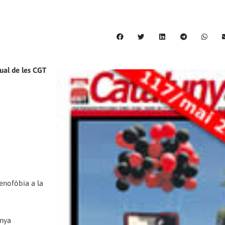
ual de les CGT
xenofòbia a la
unya