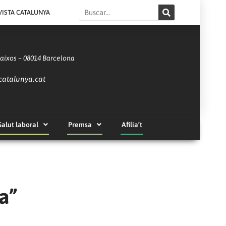
Search
VISTA CATALUNYA
Baixos – 08014 Barcelona
catalunya.cat
Salut laboral
Premsa
Afilia’t
a”