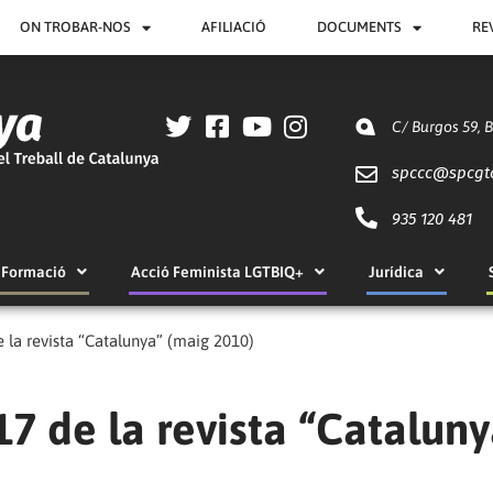
ON TROBAR-NOS
AFILIACIÓ
DOCUMENTS
RE
C/ Burgos 59, 
spccc@
spcgt
935 120 481
Formació
Acció Feminista LGTBIQ+
Jurídica
 la revista “Catalunya” (maig 2010)
17 de la revista “Cataluny