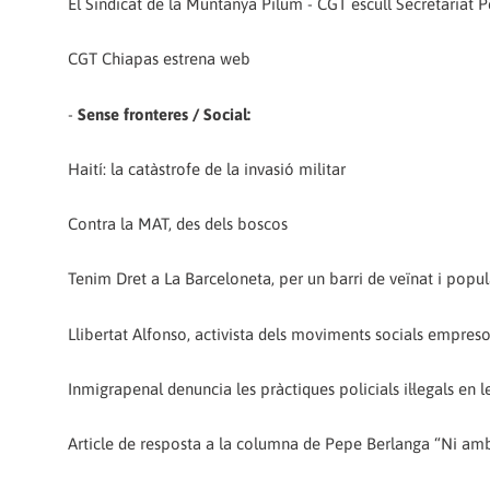
El Sindicat de la Muntanya Pilum - CGT escull Secretariat
CGT Chiapas estrena web
-
Sense fronteres / Social:
Haití: la catàstrofe de la invasió militar
Contra la MAT, des dels boscos
Tenim Dret a La Barceloneta, per un barri de veïnat i popul
Llibertat Alfonso, activista dels moviments socials empres
Inmigrapenal denuncia les pràctiques policials il·legals en 
Article de resposta a la columna de Pepe Berlanga “Ni amb