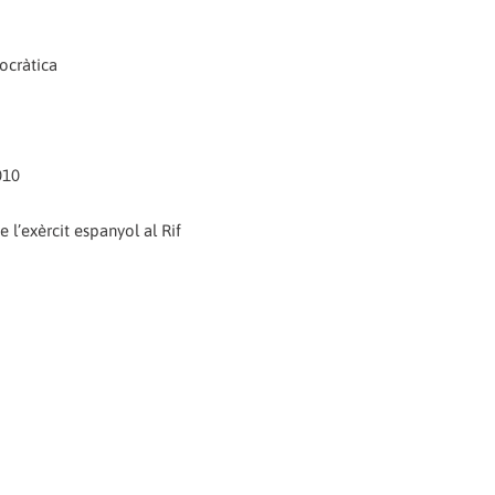
ocràtica
010
l’exèrcit espanyol al Rif