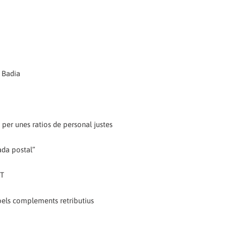
a Badia
 per unes ratios de personal justes
ada postal”
GT
els complements retributius