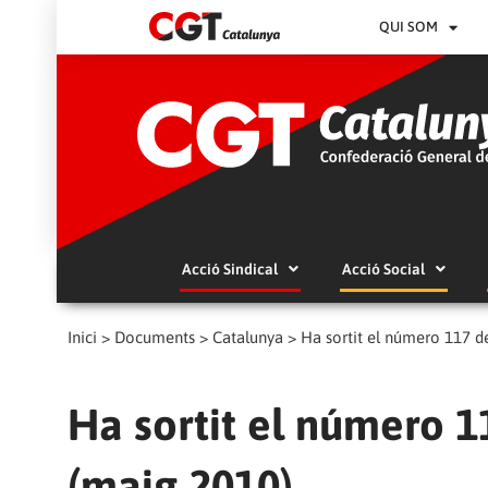
QUI SOM
Acció Sindical
Acció Social
Inici
>
Documents
>
Catalunya
>
Ha sortit el número 117 de
Ha sortit el número 1
(maig 2010)