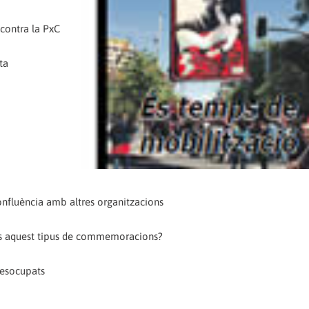
 contra la PxC
ta
nfluència amb altres organitzacions
res aquest tipus de commemoracions?
desocupats