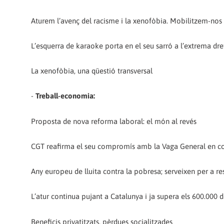
Aturem l’avenç del racisme i la xenofòbia. Mobilitzem-nos
L’esquerra de karaoke porta en el seu sarró a l’extrema dre
La xenofòbia, una qüestió transversal
-
Treball-economia:
Proposta de nova reforma laboral: el món al revés
CGT reafirma el seu compromís amb la Vaga General en co
Any europeu de lluita contra la pobresa; serveixen per a 
L’atur continua pujant a Catalunya i ja supera els 600.000 
Beneficis privatitzats, pèrdues socialitzades