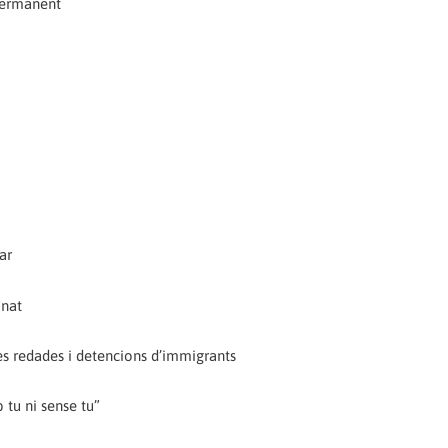
 Permanent
ar
onat
les redades i detencions d’immigrants
 tu ni sense tu”