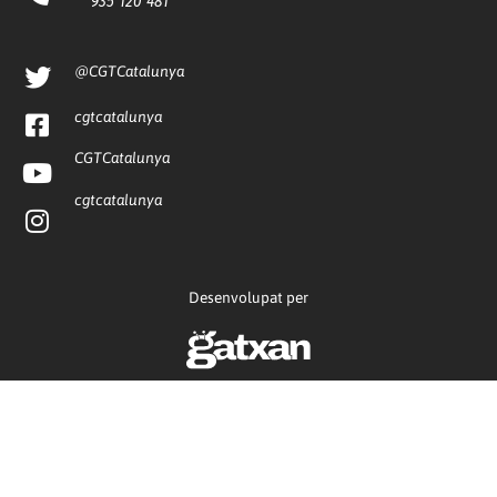
935 120 481
@CGTCatalunya
cgtcatalunya
CGTCatalunya
cgtcatalunya
Desenvolupat per