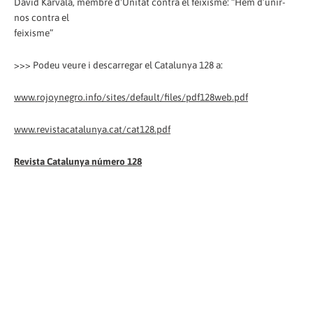
David Karvala, membre d'Unitat contra el feixisme: “Hem d’unir-
nos contra el
feixisme”
>>> Podeu veure i descarregar el Catalunya 128 a:
www.rojoynegro.info/sites/default/files/pdf128web.pdf
www.revistacatalunya.cat/cat128.pdf
Revista Catalunya número 128