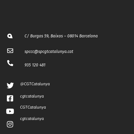
C/ Burgos 59, Baixos – 08014 Barcelona
spccc@
spcgtcatalunya.cat
935 120 481
@CGTCatalunya
cgtcatalunya
CGTCatalunya
cgtcatalunya