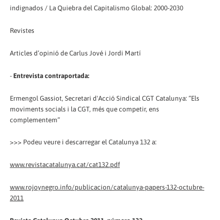
indignados / La Quiebra del Capitalismo Global: 2000-2030
Revistes
Articles d’opinió de Carlus Jové i Jordi Martí
-
Entrevista contraportada:
Ermengol Gassiot, Secretari d'Acció Sindical CGT Catalunya: “Els
moviments socials i la CGT, més que competir, ens
complementem”
>>> Podeu veure i descarregar el Catalunya 132 a:
www.revistacatalunya.cat/cat132.pdf
www.rojoynegro.info/publicacion/catalunya-papers-132-octubre-
2011