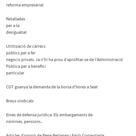
reforma empresarial
Retallades
per a la
desigualtat
Utilització de càrrecs
públics per a fer
negocis privats. Ja n’hi ha prou d’aprofitar-se de l’Administració
Pública per a benefici
particular
CGT guanya la demanda de la borsa d’hores a Seat
Breus sindicals
Eines de defensa jurídica: Els embargaments de
nòmines, pensions...
Articles d'opinió de Pepe Berlanga i Emili Cortavitarte