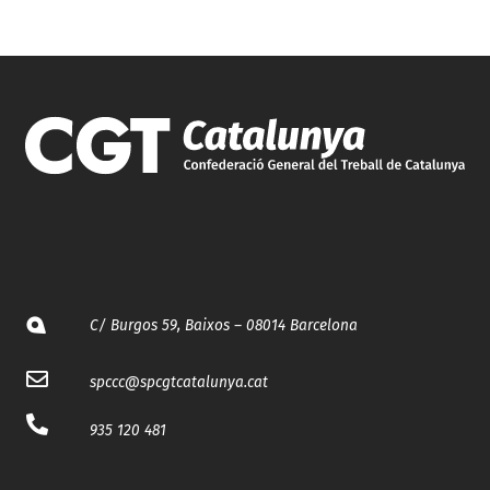
C/ Burgos 59, Baixos – 08014 Barcelona
spccc@
spcgtcatalunya.cat
935 120 481