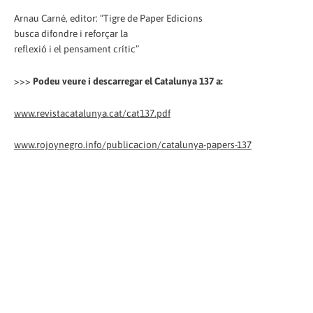
Arnau Carné, editor: “Tigre de Paper Edicions
busca difondre i reforçar la
reflexió i el pensament crític”
>>>
Podeu veure i descarregar el Catalunya 137 a:
www.revistacatalunya.cat/cat137.pdf
www.rojoynegro.info/publicacion/catalunya-papers-137