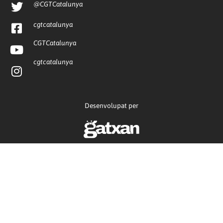
@CGTCatalunya
cgtcatalunya
CGTCatalunya
cgtcatalunya
Desenvolupat per