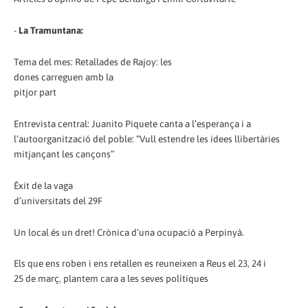
-
La Tramuntana:
Tema del mes: Retallades de Rajoy: les
dones carreguen amb la
pitjor part
Entrevista central: Juanito Piquete canta a l’esperança i a
l’autoorganització del poble: “Vull estendre les idees llibertàries
mitjançant les cançons”
Èxit de la vaga
d’universitats del 29F
Un local és un dret! Crònica d’una ocupació a Perpinyà.
Els que ens roben i ens retallen es reuneixen a Reus el 23, 24 i
25 de març, plantem cara a les seves polítiques