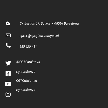
C/ Burgos 59, Baixos – 08014 Barcelona
spccc@
spcgtcatalunya.cat
935 120 481
@CGTCatalunya
cgtcatalunya
CGTCatalunya
cgtcatalunya