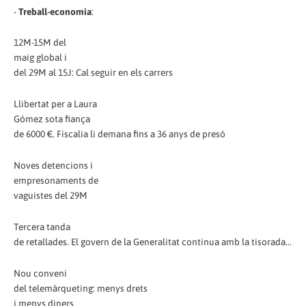
-
Treball-economia
:
12M-15M del
maig global i
del 29M al 15J: Cal seguir en els carrers
Llibertat per a Laura
Gómez sota fiança
de 6000 €. Fiscalia li demana fins a 36 anys de presó
Noves detencions i
empresonaments de
vaguistes del 29M
Tercera tanda
de retallades. El govern de la Generalitat continua amb la tisorada...
Nou conveni
del telemàrqueting: menys drets
i menys diners