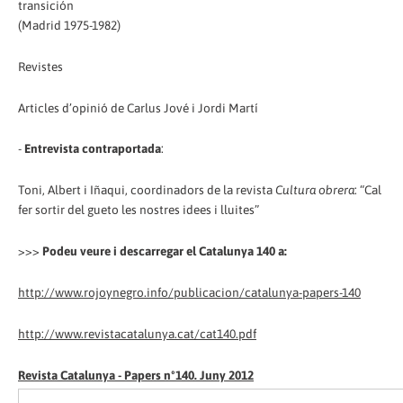
transición
(Madrid 1975-1982)
Revistes
Articles d’opinió de Carlus Jové i Jordi Martí
-
Entrevista contraportada
:
Toni, Albert i Iñaqui, coordinadors de la revista
Cultura obrera
: “Cal
fer sortir del gueto les nostres idees i lluites”
>>>
Podeu veure i descarregar el Catalunya 140 a:
http://www.rojoynegro.info/publicacion/catalunya-papers-140
http://www.revistacatalunya.cat/cat140.pdf
Revista Catalunya - Papers nº140. Juny 2012