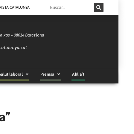
Search
VISTA CATALUNYA
Baixos – 08014 Barcelona
catalunya.cat
Salut laboral
Premsa
Afilia’t
a”