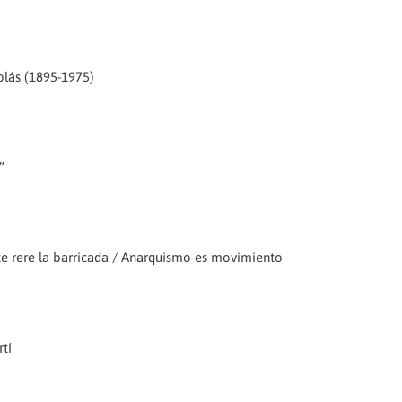
colás (1895-1975)
”
ipte rere la barricada / Anarquismo es movimiento
rtí