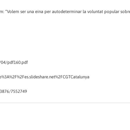
: “Volem ser una eina per autodeterminar la voluntat popular sobre
/04/pdf160.pdf
ttp%3A%2F%2Fes.slideshare.net%2FCGTCatalunya
023876/7552749