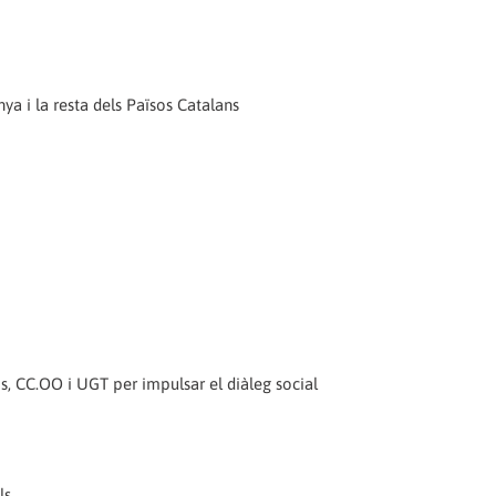
nya i la resta dels Països Catalans
s, CC.OO i UGT per impulsar el diàleg social
ls