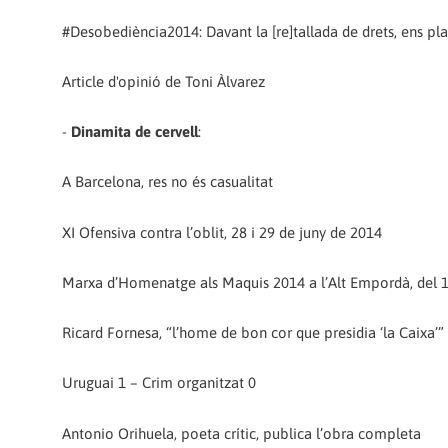
#Desobediència2014: Davant la [re]tallada de drets, ens p
Article d'opinió de Toni Àlvarez
-
Dinamita de cervell
:
A Barcelona, res no és casualitat
XI Ofensiva contra l’oblit, 28 i 29 de juny de 2014
Marxa d’Homenatge als Maquis 2014 a l’Alt Empordà, del 
Ricard Fornesa, “l’home de bon cor que presidia ‘la Caixa’”
Uruguai 1 – Crim organitzat 0
Antonio Orihuela, poeta crític, publica l’obra completa