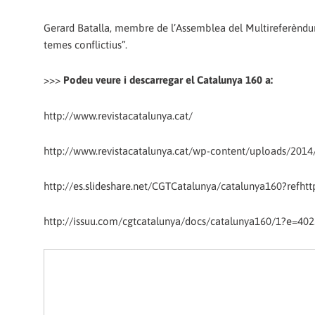
Gerard Batalla, membre de l’Assemblea del Multireferèndum
temes conflictius”.
>>>
Podeu veure i descarregar el Catalunya 160 a:
http://www.revistacatalunya.cat/
http://www.revistacatalunya.cat/wp-content/uploads/2014
http://es.slideshare.net/CGTCatalunya/catalunya160?refh
http://issuu.com/cgtcatalunya/docs/catalunya160/1?e=4