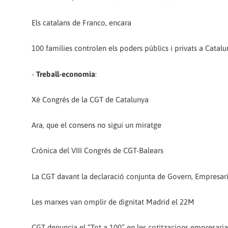
Els catalans de Franco, encara
100 famílies controlen els poders públics i privats a Catalu
-
Treball-economia
:
Xè Congrés de la CGT de Catalunya
Ara, que el consens no sigui un miratge
Crònica del VIII Congrés de CGT-Balears
La CGT davant la declaració conjunta de Govern, Empresari
Les marxes van omplir de dignitat Madrid el 22M
CGT denuncia el “Tot a 100” en les cotitzacions empresaria