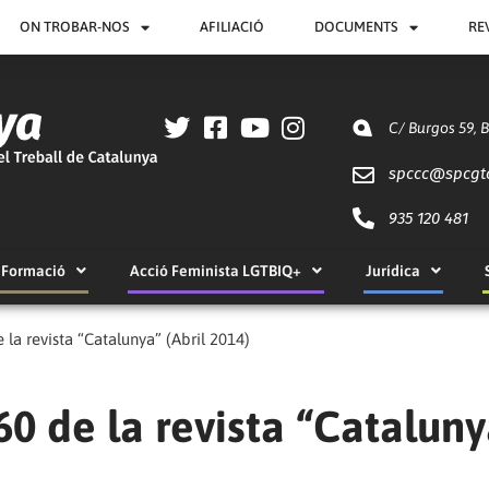
ON TROBAR-NOS
AFILIACIÓ
DOCUMENTS
RE
C/ Burgos 59, 
spccc@
spcgt
935 120 481
Formació
Acció Feminista LGTBIQ+
Jurídica
 la revista “Catalunya” (Abril 2014)
60 de la revista “Cataluny