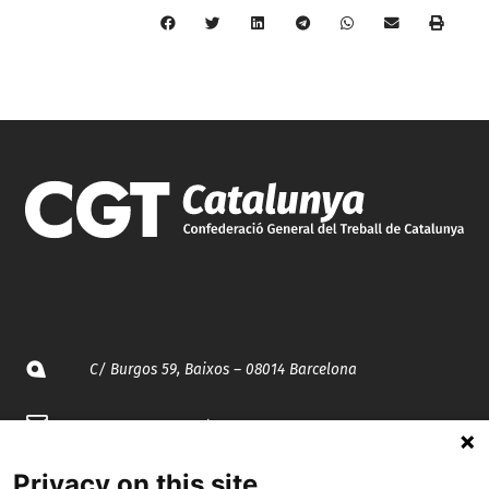
C/ Burgos 59, Baixos – 08014 Barcelona
spccc@
spcgtcatalunya.cat
935 120 481
Privacy on this site