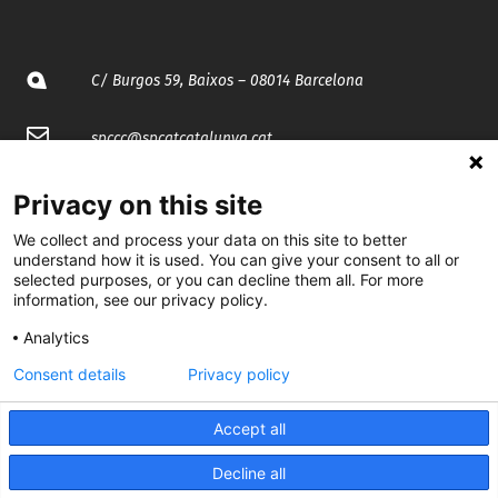
C/ Burgos 59, Baixos – 08014 Barcelona
spccc@
spcgtcatalunya.cat
935 120 481
Privacy on this site
We collect and process your data on this site to better
@CGTCatalunya
understand how it is used. You can give your consent to all or
selected purposes, or you can decline them all. For more
information, see our privacy policy.
cgtcatalunya
Analytics
CGTCatalunya
Consent details
Privacy policy
cgtcatalunya
Accept all
Decline all
Desenvolupat per