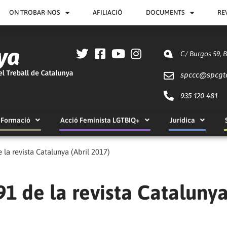
ON TROBAR-NOS
AFILIACIÓ
DOCUMENTS
RE
C/ Burgos 59, 
spccc@
spcgt
935 120 481
Formació
Acció Feminista LGTBIQ+
Jurídica
 la revista Catalunya (Abril 2017)
91 de la revista Cataluny