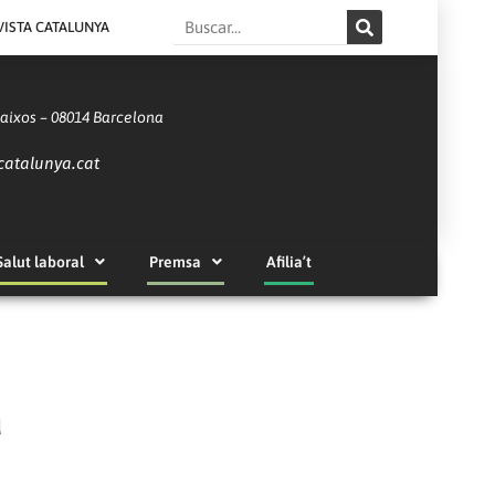
Search
VISTA CATALUNYA
Baixos – 08014 Barcelona
catalunya.cat
Salut laboral
Premsa
Afilia’t
a