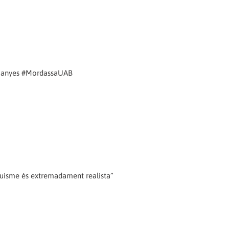
ompanyes #MordassaUAB
rquisme és extremadament realista”