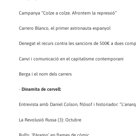
Campanya “Colze a colze. Afrontem la repressió”
Carrero Blanco, el primer astronauta espanyol
Denegat el recurs contra les sancions de 500€ a dues c
Canvi i comunicació en el capitalisme contemporani
Berga i el nom dels carrers
-
Dinamita de cervell:
Entrevista amb Daniel Colson, filòsof i historiador: “L’ana
La Revolusió Russa (3): Octubre
Rulfo, ‘Páramo’ en flames de còmic