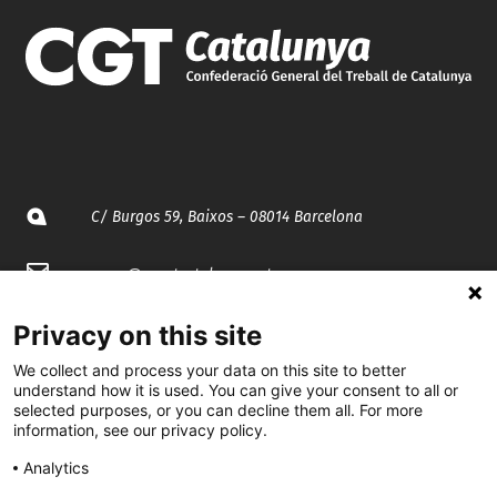
C/ Burgos 59, Baixos – 08014 Barcelona
spccc@
spcgtcatalunya.cat
935 120 481
Privacy on this site
We collect and process your data on this site to better
understand how it is used. You can give your consent to all or
@CGTCatalunya
selected purposes, or you can decline them all. For more
information, see our privacy policy.
cgtcatalunya
Analytics
CGTCatalunya