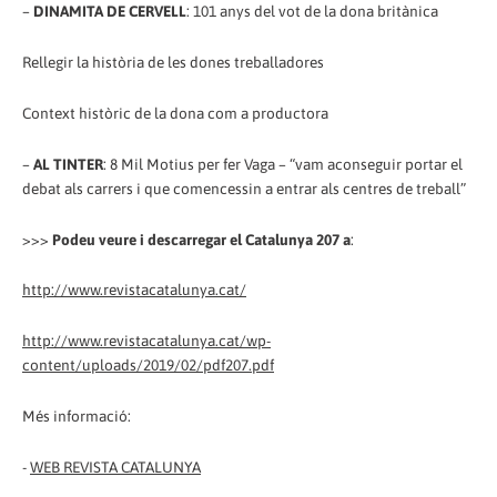
–
DINAMITA DE CERVELL
: 101 anys del vot de la dona britànica
Rellegir la història de les dones treballadores
Context històric de la dona com a productora
–
AL TINTER
: 8 Mil Motius per fer Vaga – “vam aconseguir portar el
debat als carrers i que comencessin a entrar als centres de treball”
>>>
Podeu veure i descarregar el Catalunya 207 a
:
http://www.revistacatalunya.cat/
http://www.revistacatalunya.cat/wp-
content/uploads/2019/02/pdf207.pdf
Més informació:
-
WEB REVISTA CATALUNYA