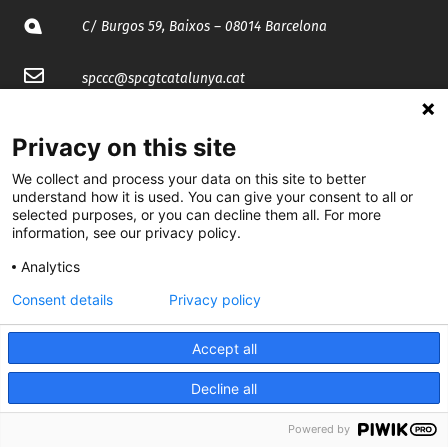
C/ Burgos 59, Baixos – 08014 Barcelona
spccc@
spcgtcatalunya.cat
935 120 481
Privacy on this site
We collect and process your data on this site to better
@CGTCatalunya
understand how it is used. You can give your consent to all or
selected purposes, or you can decline them all. For more
cgtcatalunya
information, see our privacy policy.
CGTCatalunya
Analytics
Consent details
Privacy policy
cgtcatalunya
Accept all
Decline all
Desenvolupat per
Powered by