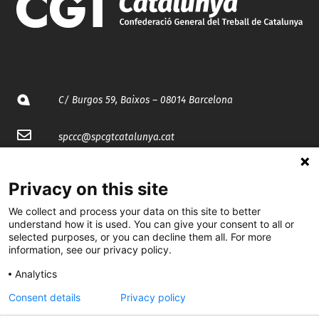
C/ Burgos 59, Baixos – 08014 Barcelona
spccc@
spcgtcatalunya.cat
935 120 481
Privacy on this site
We collect and process your data on this site to better
@CGTCatalunya
understand how it is used. You can give your consent to all or
selected purposes, or you can decline them all. For more
cgtcatalunya
information, see our privacy policy.
CGTCatalunya
Analytics
cgtcatalunya
Consent details
Privacy policy