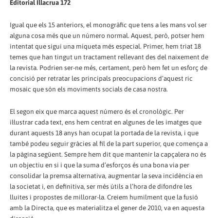
Editorial Illacrua 172
Igual que els 15 anteriors, el monogràfic que tens a les mans vol ser
alguna cosa més que un número normal. Aquest, però, potser hem
intentat que sigui una miqueta més especial. Primer, hem triat 18
temes que han tingut un tractament rellevant des del naixement de
la revista. Podrien ser-ne més, certament, però hem fet un esforç de
concisió per retratar les principals preocupacions d’aquest ric
mosaic que són els moviments socials de casa nostra.
El segon eix que marca aquest número és el cronològic. Per
il·lustrar cada text, ens hem centrat en algunes de les imatges que
durant aquests 18 anys han ocupat la portada de la revista, i que
també podeu seguir gràcies al fil de la part superior, que comença a
la pàgina següent. Sempre hem dit que mantenir la capçalera no és
un objectiu en si i que la suma d’esforços és una bona via per
consolidar la premsa alternativa, augmentar la seva incidència en
la societat i, en definitiva, ser més útils a l’hora de difondre les
lluites i propostes de millorar-la. Creiem humilment que la fusió
amb la Directa, que es materialitza el gener de 2010, va en aquesta