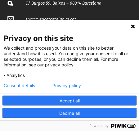
C/ Burgos 59, Baixos – 08014 Barcelona
spccc@
spcgtcatalunya.cat
935 120 481
Privacy on this site
We collect and process your data on this site to better
@CGTCatalunya
understand how it is used. You can give your consent to all or
selected purposes, or you can decline them all. For more
information, see our privacy policy.
cgtcatalunya
Analytics
CGTCatalunya
Consent details
Privacy policy
cgtcatalunya
Accept all
Decline all
Desenvolupat per
Powered by