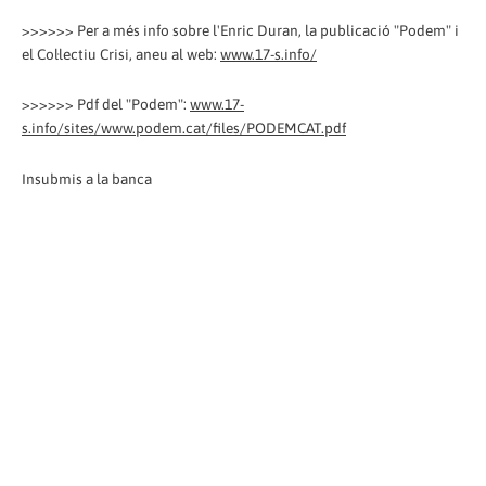
>>>>>> Per a més info sobre l'Enric Duran, la publicació "Podem" i
el Col·lectiu Crisi, aneu al web:
www.17-s.info/
>>>>>> Pdf del "Podem":
www.17-
s.info/sites/www.podem.cat/files/PODEMCAT.pdf
Insubmis a la banca