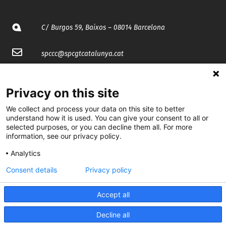
C/ Burgos 59, Baixos – 08014 Barcelona
spccc@
spcgtcatalunya.cat
935 120 481
Privacy on this site
@CGTCatalunya
We collect and process your data on this site to better
understand how it is used. You can give your consent to all or
selected purposes, or you can decline them all. For more
cgtcatalunya
information, see our privacy policy.
CGTCatalunya
Analytics
cgtcatalunya
Consent details
Privacy policy
Accept all
Desenvolupat per
Decline all