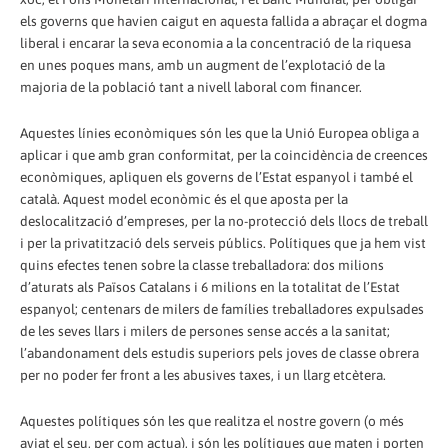
els governs que havien caigut en aquesta fallida a abraçar el dogma
liberal i encarar la seva economia a la concentració de la riquesa
en unes poques mans, amb un augment de l’explotació de la
majoria de la població tant a nivell laboral com financer.
Aquestes línies econòmiques són les que la Unió Europea obliga a
aplicar i que amb gran conformitat, per la coincidència de creences
econòmiques, apliquen els governs de l’Estat espanyol i també el
català. Aquest model econòmic és el que aposta per la
deslocalització d’empreses, per la no-protecció dels llocs de treball
i per la privatització dels serveis públics. Polítiques que ja hem vist
quins efectes tenen sobre la classe treballadora: dos milions
d’aturats als Països Catalans i 6 milions en la totalitat de l’Estat
espanyol; centenars de milers de famílies treballadores expulsades
de les seves llars i milers de persones sense accés a la sanitat;
l’abandonament dels estudis superiors pels joves de classe obrera
per no poder fer front a les abusives taxes, i un llarg etcètera.
Aquestes polítiques són les que realitza el nostre govern (o més
aviat el seu, per com actua), i són les polítiques que maten i porten