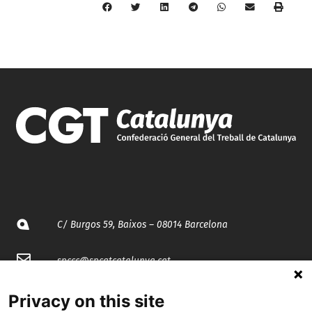
C/ Burgos 59, Baixos – 08014 Barcelona
spccc@
spcgtcatalunya.cat
935 120 481
Privacy on this site