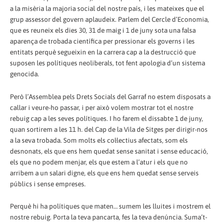
a la misèria la majoria social del nostre país, i les mateixes que el
grup assessor del govern aplaudeix. Parlem del Cercle d’Economia,
que es reuneix els dies 30, 31 de maig i 1 de juny sota una falsa
aparença de trobada científica per pressionar els governs i les
entitats perquè segueixin en la carrera cap a la destrucció que
suposen les polítiques neoliberals, tot fent apologia d’un sistema
genocida.
Però l’Assemblea pels Drets Socials del Garraf no estem disposats a
callar i veure-ho passar, i per això volem mostrar tot el nostre
rebuig cap a les seves polítiques. I ho farem el dissabte 1 de juny,
quan sortirem a les 11 h. del Cap de la Vila de Sitges per dirigir-nos
a la seva trobada. Som molts els col·lectius afectats, som els
desnonats, els que ens hem quedat sense sanitat i sense educació,
els que no podem menjar, els que estem a l’atur i els que no
arribem a un salari digne, els que ens hem quedat sense serveis
públics i sense empreses.
Perquè hi ha polítiques que maten… sumem les lluites i mostrem el
nostre rebuig. Porta la teva pancarta, fes la teva denúncia. Suma’t-