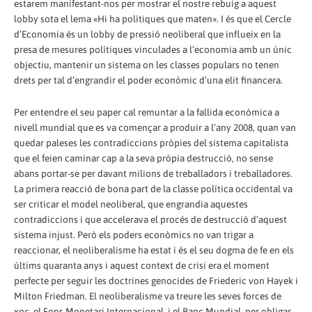
estarem manifestant-nos per mostrar el nostre rebuig a aquest
lobby sota el lema «Hi ha polítiques que maten». I és que el Cercle
d’Economia és un lobby de pressió neoliberal que influeix en la
presa de mesures polítiques vinculades a l’economia amb un únic
objectiu, mantenir un sistema on les classes populars no tenen
drets per tal d’engrandir el poder econòmic d’una elit financera.
Per entendre el seu paper cal remuntar a la fallida econòmica a
nivell mundial que es va començar a produir a l’any 2008, quan van
quedar paleses les contradiccions pròpies del sistema capitalista
que el feien caminar cap a la seva pròpia destrucció, no sense
abans portar-se per davant milions de treballadors i treballadores.
La primera reacció de bona part de la classe política occidental va
ser criticar el model neoliberal, que engrandia aquestes
contradiccions i que accelerava el procés de destrucció d’aquest
sistema injust. Però els poders econòmics no van trigar a
reaccionar, el neoliberalisme ha estat i és el seu dogma de fe en els
últims quaranta anys i aquest context de crisi era el moment
perfecte per seguir les doctrines genocides de Friederic von Hayek i
Milton Friedman. El neoliberalisme va treure les seves forces de
xoc, el Fons Monetari Internacional, i el Banc Mundial, per obligar