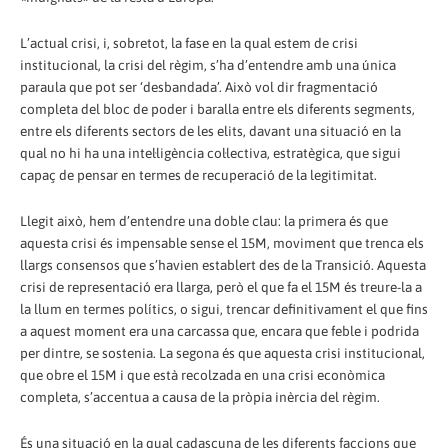
L’actual crisi, i, sobretot, la fase en la qual estem de crisi
institucional, la crisi del règim, s’ha d’entendre amb una única
paraula que pot ser ‘desbandada’. Això vol dir fragmentació
completa del bloc de poder i baralla entre els diferents segments,
entre els diferents sectors de les elits, davant una situació en la
qual no hi ha una intel·ligència col·lectiva, estratègica, que sigui
capaç de pensar en termes de recuperació de la legitimitat.
Llegit això, hem d’entendre una doble clau: la primera és que
aquesta crisi és impensable sense el 15M, moviment que trenca els
llargs consensos que s’havien establert des de la Transició. Aquesta
crisi de representació era llarga, però el que fa el 15M és treure-la a
la llum en termes polítics, o sigui, trencar definitivament el que fins
a aquest moment era una carcassa que, encara que feble i podrida
per dintre, se sostenia. La segona és que aquesta crisi institucional,
que obre el 15M i que està recolzada en una crisi econòmica
completa, s’accentua a causa de la pròpia inèrcia del règim.
És una situació en la qual cadascuna de les diferents faccions que