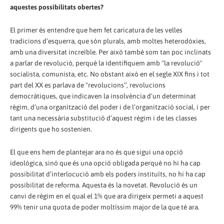
aquestes possibilitats obertes?
El primer és entendre que hem fet caricatura de les velles
tradicions d’esquerra, que són plurals, amb moltes heterodòxies,
amb una diversitat increïble. Per això també som tan poc inclinats
a parlar de revolució, perquè la identifiquem amb "la revolució"
socialista, comunista, etc. No obstant això en el segle XIX fins i tot
part del XX es parlava de "revolucions‘’, revolucions
democràtiques, que indicaven la insolvència d’un determinat
règim, d’una organització del poder i de l’organització social, i per
tant una necessària substitució d’aquest règim i de les classes
dirigents que ho sostenien.
El que ens hem de plantejar ara no és que sigui una opció
ideològica, sinó que és una opció obligada perquè no hi ha cap
possibilitat d’interlocució amb els poders instituïts, no hi ha cap
possibilitat de reforma. Aquesta és la novetat. Revolució és un
canvi de règim en el qual el 1% que ara dirigeix permeti a aquest
99% tenir una quota de poder moltíssim major de la que té ara.