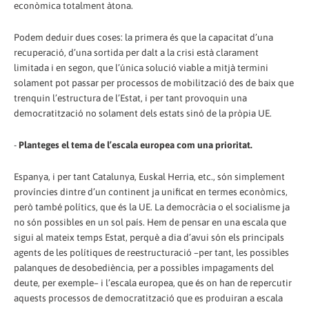
econòmica totalment àtona.
Podem deduir dues coses: la primera és que la capacitat d’una
recuperació, d’una sortida per dalt a la crisi està clarament
limitada i en segon, que l’única solució viable a mitjà termini
solament pot passar per processos de mobilització des de baix que
trenquin l’estructura de l’Estat, i per tant provoquin una
democratització no solament dels estats sinó de la pròpia UE.
-
Planteges el tema de l’escala europea com una prioritat.
Espanya, i per tant Catalunya, Euskal Herria, etc., són simplement
províncies dintre d’un continent ja unificat en termes econòmics,
però també polítics, que és la UE. La democràcia o el socialisme ja
no són possibles en un sol país. Hem de pensar en una escala que
sigui al mateix temps Estat, perquè a dia d’avui són els principals
agents de les polítiques de reestructuració –per tant, les possibles
palanques de desobediència, per a possibles impagaments del
deute, per exemple– i l’escala europea, que és on han de repercutir
aquests processos de democratització que es produiran a escala