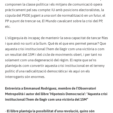
componen la classe política i els mitjans de comunicació opera
pràcticament pel seu compte: IU amb posicions electoralistes, la
cúpula del PSOE jugant a una sort de normalització en un futur, el
PP a punt de trencar-se,
El Mundo
cavalcant sobre la crisi del PP,
etc.
L’oligarquia és incapaç de mantenir la seva capacitat de tancar files
i que això no surti a la llum. Què és el que ens permet pensar? Que
aquesta crisi institucional l’hem de llegir com una victòria o com
un resultat del 15M i del cicle de moviments obert, i per tant no
solament com una degeneració del règim. El repte que se’ns
planteja és com convertir aquesta crisi institucional en el terreny
polític d’una radicalització democràtica i és aquí on els
interrogants són enormes.
Entrevista a Emmanuel Rodríguez, membre de l’Observatori
Metropolità i autor del llibre ’Hipotesis Democracia’: "Aquesta crisi
institucional l’hem de llegir com una victòria del 15M”
-
El llibre planteja la possibilitat d’una revolució, quins són