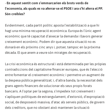
-
En aquest sentit com s’emmarcarien els brots verds de
l’economia, als quals es va aferrar-se el PSOE i ara s’hi aferra el PP.
Són creïbles?
Evidentment, cada partit polític aposta l’estabilització a que hi
hagi una mínima recuperació econòmica. Europa és l’únic agent
econòmic que té capacitat d’aixecar la demanda i llavors generar
creixement econòmic. Podem dir que aquesta situació no es
donarà en els pròxims cinc anys i, potser, tampoc en la pròxima
dècada. El que anem a veure són miratges de recuperació.
La crisi econòmica és estructural i està determinada per les pròpies
contradiccions del capitalisme financer europeu, que és l’elecció
entre fomentar el creixement econòmic i permetre un augment de
la despesa pública generalitzat; i, d’altra banda, la necessitat dels
grans agents financers de solucionar els seus propis forats
bancaris. A l’optar per la segona, s’impedeix tot creixement i
s’apliquen polítiques de estrangulament, d’extorsió, d’expropiació
social, de desposesió massiva, d’atac als serveis públics, de govern
dels creditors, que no obstant això mantenen la situació