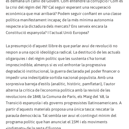
es demana un canvi de Govern. Com entendre la corrupció? Com és
la crisi del règim del 78? Cal seguir esperant una recuperació
econòmica que mai arribarà? Podem seguir confiant en una classe
política manifestament incapaç de la més mínima autonomia
respecte a la dictadura dels mercats? Ens serveix encara la
Constitució espanyola? I l'actual Unió Europea?
La presumpció d'aquest llibre és que parlar avui de revolució no
respon a una opció ideològica radical. La destitució de les actuals
oligarquies i del règim polític que les sustenta s'ha tornat
imprescindible, almenys si es vol enfrontar la progressiva
degradació institucional, la guerra declarada pel poder financer o
impedir una indesitjable sortida nacional-populista. Amb una
sorpresiva barreja d'estils (analític, històric, pamfletari), l'autor
alterna la crítica de l'economia política amb la revisió de les
revolucions de 1848, la Comuna de París, els Maig del '68, la
Transició espanyola i els governs progressistes llatinoamericans. A
partir d'aquests materials proposa una única tasca: rescatar la
paraula democràcia. Tal sembla ser avui el contingut mínim del
programa polític que han anunciat el 15M i els moviments
«indignats» de la resta d'Europa.