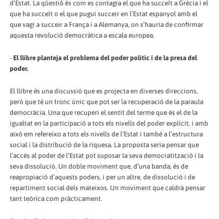
d’Estat. La qüestió és com es contagia el que ha succeït a Grècia i el
que ha succeït o el que pugui succeir en l’Estat espanyol amb el
que vagi a succeir a França i a Alemanya, on s’hauria de confirmar
aquesta revolució democràtica a escala europea.
-
El llibre planteja el problema del poder polític i de la presa del
poder.
El llibre és una discussió que es projecta en diverses direccions,
però que té un tronc únic que pot ser la recuperació de la paraula
democràcia. Una que recuperi el sentit del terme que és el de la
igualtat en la participació a tots els nivells del poder explícit, i amb
això em refereixo a tots els nivells de l’Estat i també a l’estructura
social i la distribució de la riquesa. La proposta seria pensar que
l’accés al poder de l’Estat pot suposar la seva democratització i la
seva dissolució. Un doble moviment que, d’una banda, és de
reapropiació d’aquests poders, i per un altre, de dissolució i de
repartiment social dels mateixos. Un moviment que caldrà pensar
tant teòrica com pràcticament.