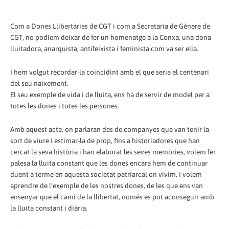
Com a Dones Llibertàries de CGT i com a Secretaria de Gènere de
CGT, no podíem deixar de fer un homenatge a la Conxa, una dona
lluitadora, anarquista, antifeixista i feminista com va ser ella.
I hem volgut recordar-la coincidint amb el que seria el centenari
del seu naixement.
El seu exemple de vida i de lluita, ens ha de servir de model per a
totes les dones i totes les persones.
Amb aquest acte, on parlaran des de companyes que van tenir la
sort de viure i estimar-la de prop, fins a historiadores que han
cercat la seva història i han elaborat les seves memòries, volem fer
palesa la lluita constant que les dones encara hem de continuar
duent a terme en aquesta societat patriarcal on vivim. I volem
aprendre de l’exemple de les nostres dones, de les que ens van
ensenyar que el camí de la llibertat, només es pot aconseguir amb
la lluita constant i diària.