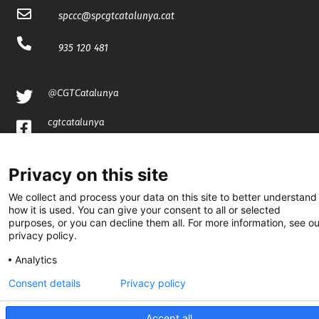
spccc@
spcgtcatalunya.cat
935 120 481
@CGTCatalunya
cgtcatalunya
CGTCatalunya
Privacy on this site
cgtcatalunya
We collect and process your data on this site to better understand
how it is used. You can give your consent to all or selected
purposes, or you can decline them all. For more information, see ou
privacy policy.
Desenvolupat per
Analytics
Consent details
Privacy policy
Accept all