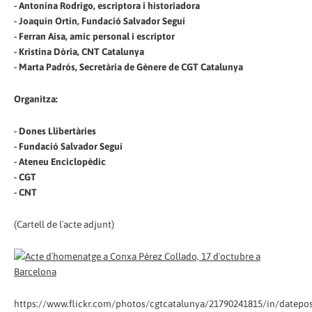
- Antonina Rodrigo, escriptora i historiadora
- Joaquín Ortín, Fundació Salvador Seguí
- Ferran Aisa, amic personal i escriptor
- Kristina Dòria, CNT Catalunya
- Marta Padrós, Secretària de Gènere de CGT Catalunya
Organitza:
- Dones Llibertàries
- Fundació Salvador Seguí
- Ateneu Enciclopèdic
- CGT
- CNT
(Cartell de l´acte adjunt)
https://www.flickr.com/photos/cgtcatalunya/21790241815/in/datepos