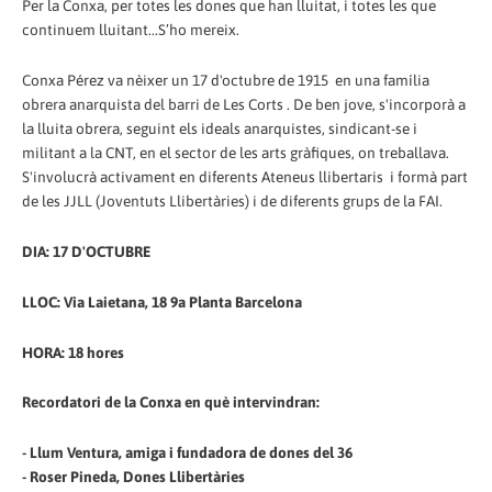
Per la Conxa, per totes les dones que han lluitat, i totes les que
continuem lluitant...S’ho mereix.
Conxa Pérez va nèixer un 17 d'octubre de 1915 en una família
obrera anarquista del barri de Les Corts . De ben jove, s'incorporà a
la lluita obrera, seguint els ideals anarquistes, sindicant-se i
militant a la CNT, en el sector de les arts gràfiques, on treballava.
S'involucrà activament en diferents Ateneus llibertaris i formà part
de les JJLL (Joventuts Llibertàries) i de diferents grups de la FAI.
DIA: 17 D'OCTUBRE
LLOC: Via Laietana, 18 9a Planta Barcelona
HORA: 18 hores
Recordatori de la Conxa en què intervindran:
- Llum Ventura, amiga i fundadora de dones del 36
- Roser Pineda, Dones Llibertàries