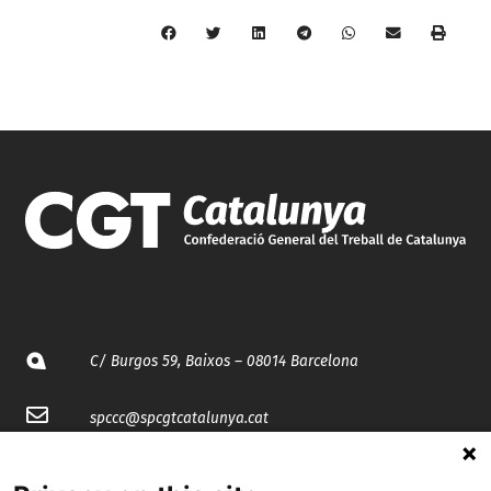
C/ Burgos 59, Baixos – 08014 Barcelona
spccc@
spcgtcatalunya.cat
935 120 481