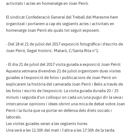
activitats i actes en homenatge en Joan Peiró.
El sindicat Confederació General del Treball del Maresme hem
organitzat i portarem a cap els següents actes i activitats en
homenatge Joan Peiró els quals tot seguit exposem.
- Del 18 el 21 de juliol del 2017 exposició fotogràfica i d'escrits de
Joan Peiró, llegat històric. Mataró, C/Santa Rita nº1.
- El dia 21 de juliol del 2017 visita guiada a exposició Joan Peiró:
Aquesta setmana divendres 21 de juliol organitzem dues visites
guiades a l'exposició de fotos i publicacions de Joan Peiró on
explicarem la història del camarada Joan Peiró i Belis a través de
les fotos i escrits de l'exposició. La visita guiada durada 20 / 25
minuts i seguida d'un col·loqui on cada un/una pugui dir la seva i
intercanviar opinions i idees obrint una mica de debat sobre Joan
Peiró i la lluita que va portar en defensa dels drets socials i
laborals.
Les visites guiades seran a les següents hores.
Una serà a les 11:30h del matí i l'altra a les 17:30h de la tarda.