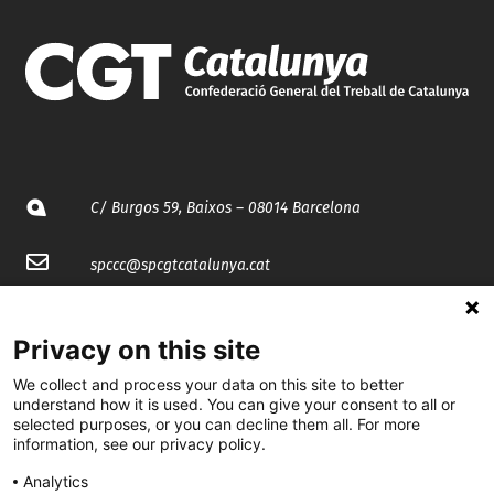
C/ Burgos 59, Baixos – 08014 Barcelona
spccc@
spcgtcatalunya.cat
935 120 481
Privacy on this site
@CGTCatalunya
We collect and process your data on this site to better
understand how it is used. You can give your consent to all or
selected purposes, or you can decline them all. For more
cgtcatalunya
information, see our privacy policy.
CGTCatalunya
Analytics