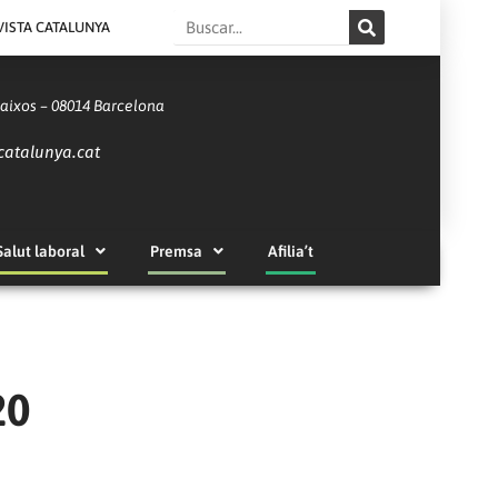
Search
VISTA CATALUNYA
Baixos – 08014 Barcelona
catalunya.cat
Salut laboral
Premsa
Afilia’t
20