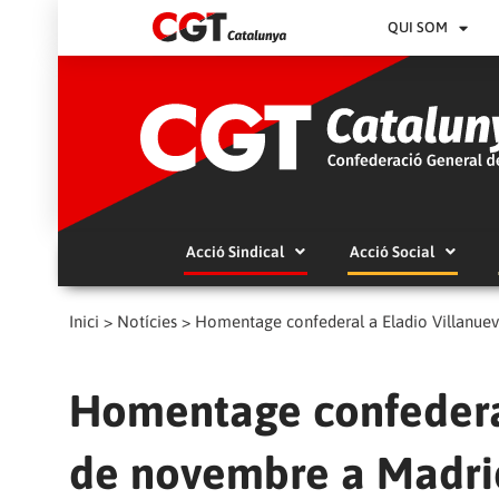
QUI SOM
Acció Sindical
Acció Social
Inici
>
Notícies
>
Homentage confederal a Eladio Villanue
Homentage confederal
de novembre a Madri