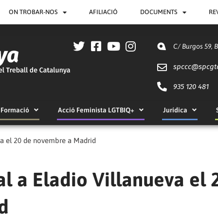
ON TROBAR-NOS
AFILIACIÓ
DOCUMENTS
RE
C/ Burgos 59, 
spccc@
spcgt
935 120 481
Formació
Acció Feminista LGTBIQ+
Jurídica
va el 20 de novembre a Madrid
 a Eladio Villanueva el 
d