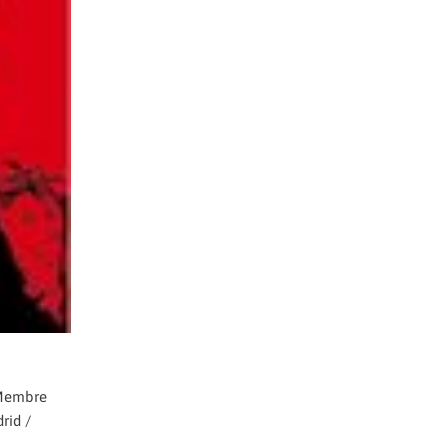
 Membre
rid /