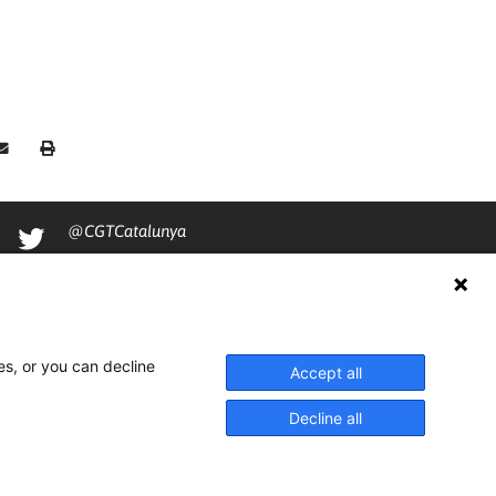
@CGTCatalunya
cgtcatalunya
CGTCatalunya
cgtcatalunya
es, or you can decline
Accept all
Decline all