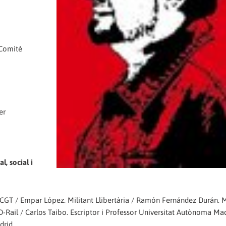
 Comitè
er
l, social i
de CGT / Empar López. Militant Llibertària / Ramón Fernández Durán.
Rail / Carlos Taibo. Escriptor i Professor Universitat Autònoma Mad
drid.