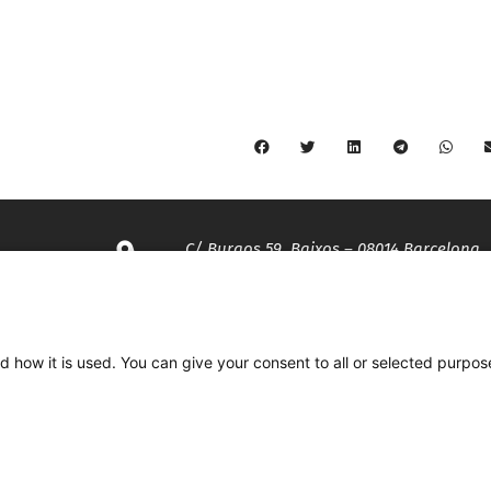
C/ Burgos 59, Baixos – 08014 Barcelona
spccc@
spcgtcatalunya.cat
d how it is used. You can give your consent to all or selected purpos
935 120 481
Desenvolupat per