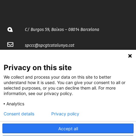
C/ Burgos 59, Baixos – 08014 Barcelona
spccc@
spcgtcatalunya.cat
935 120 481
Privacy on this site
We collect and process your data on this site to better
@CGTCatalunya
understand how it is used. You can give your consent to all or
selected purposes, or you can decline them all. For more
cgtcatalunya
information, see our privacy policy.
CGTCatalunya
Analytics
cgtcatalunya
Consent details
Privacy policy
Accept all