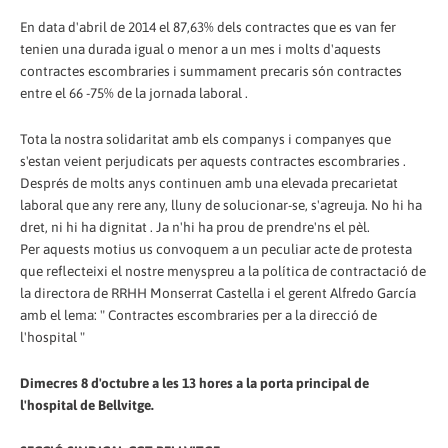
En data d'abril de 2014 el 87,63% dels contractes que es van fer
tenien una durada igual o menor a un mes i molts d'aquests
contractes escombraries i summament precaris són contractes
entre el 66 -75% de la jornada laboral .
Tota la nostra solidaritat amb els companys i companyes que
s'estan veient perjudicats per aquests contractes escombraries .
Després de molts anys continuen amb una elevada precarietat
laboral que any rere any, lluny de solucionar-se, s'agreuja. No hi ha
dret, ni hi ha dignitat . Ja n'hi ha prou de prendre'ns el pèl.
Per aquests motius us convoquem a un peculiar acte de protesta
que reflecteixi el nostre menyspreu a la política de contractació de
la directora de RRHH Monserrat Castella i el gerent Alfredo García
amb el lema: " Contractes escombraries per a la direcció de
l'hospital "
Dimecres 8 d'octubre a les 13 hores a la porta principal de
l'hospital de Bellvitge.