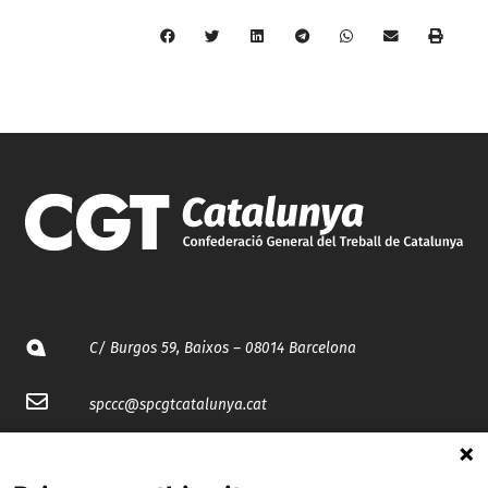
C/ Burgos 59, Baixos – 08014 Barcelona
spccc@
spcgtcatalunya.cat
935 120 481