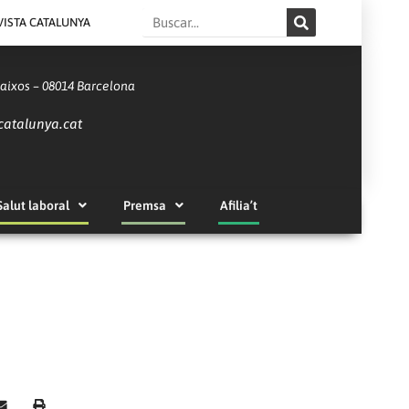
Search
VISTA CATALUNYA
Baixos – 08014 Barcelona
catalunya.cat
Salut laboral
Premsa
Afilia’t