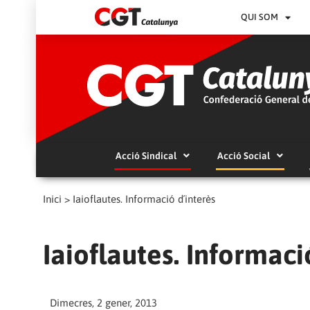
QUI SOM
Acció Sindical
Acció Social
Inici
>
Iaioflautes. Informació d´interès
Iaioflautes. Informaci
Dimecres, 2 gener, 2013