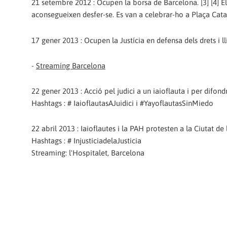
21 setembre 2012 : Ocupen la borsa de Barcelona. [3] [4] Els
aconsegueixen desfer-se. Es van a celebrar-ho a Plaça Cata
17 gener 2013 : Ocupen la Justícia en defensa dels drets i ll
-
Streaming Barcelona
22 gener 2013 : Acció pel judici a un iaioflauta i per difond
Hashtags : # IaioflautasAJuidici i #YayoflautasSinMiedo
22 abril 2013 : Iaioflautes i la PAH protesten a la Ciutat de l
Hashtags : # InjusticiadelaJusticia
Streaming: l'Hospitalet, Barcelona