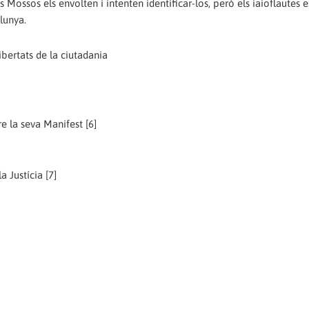
 Mossos els envolten i intenten identificar-los, però els iaioflautes 
lunya.
ibertats de la ciutadania
re la seva Manifest [6]
a Justícia [7]