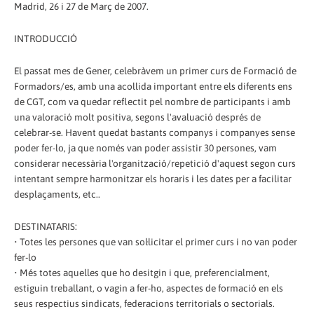
Madrid, 26 i 27 de Març de 2007.
INTRODUCCIÓ
El passat mes de Gener, celebràvem un primer curs de Formació de
Formadors/es, amb una acollida important entre els diferents ens
de CGT, com va quedar reflectit pel nombre de participants i amb
una valoració molt positiva, segons l'avaluació després de
celebrar-se. Havent quedat bastants companys i companyes sense
poder fer-lo, ja que només van poder assistir 30 persones, vam
considerar necessària l'organització/repetició d'aquest segon curs
intentant sempre harmonitzar els horaris i les dates per a facilitar
desplaçaments, etc..
DESTINATARIS:
• Totes les persones que van sol·licitar el primer curs i no van poder
fer-lo
• Més totes aquelles que ho desitgin i que, preferencialment,
estiguin treballant, o vagin a fer-ho, aspectes de formació en els
seus respectius sindicats, federacions territorials o sectorials.