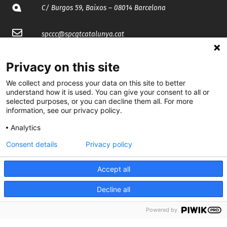
C/ Burgos 59, Baixos – 08014 Barcelona
spccc@
spcgtcatalunya.cat
935 120 481
Privacy on this site
We collect and process your data on this site to better
@CGTCatalunya
understand how it is used. You can give your consent to all or
selected purposes, or you can decline them all. For more
cgtcatalunya
information, see our privacy policy.
Analytics
CGTCatalunya
Consent details
Privacy policy
cgtcatalunya
Accept all
Decline all
Desenvolupat per
Powered by