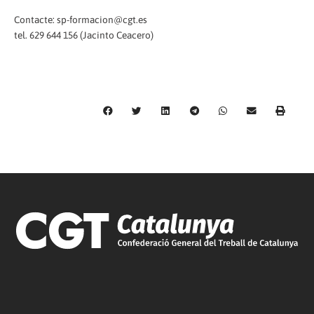
Contacte: sp-formacion@cgt.es
tel. 629 644 156 (Jacinto Ceacero)