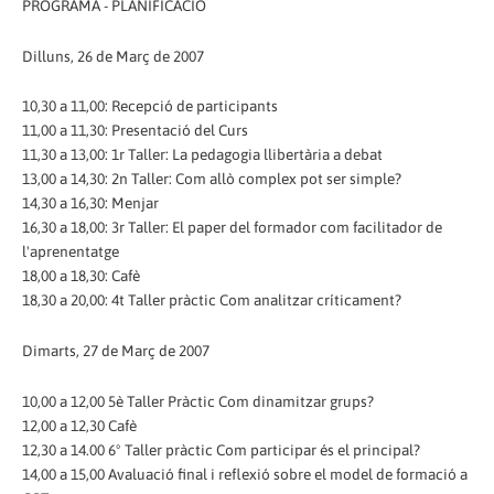
PROGRAMA - PLANIFICACIÓ
Dilluns, 26 de Març de 2007
10,30 a 11,00: Recepció de participants
11,00 a 11,30: Presentació del Curs
11,30 a 13,00: 1r Taller: La pedagogia llibertària a debat
13,00 a 14,30: 2n Taller: Com allò complex pot ser simple?
14,30 a 16,30: Menjar
16,30 a 18,00: 3r Taller: El paper del formador com facilitador de
l'aprenentatge
18,00 a 18,30: Cafè
18,30 a 20,00: 4t Taller pràctic Com analitzar críticament?
Dimarts, 27 de Març de 2007
10,00 a 12,00 5è Taller Pràctic Com dinamitzar grups?
12,00 a 12,30 Cafè
12,30 a 14.00 6º Taller pràctic Com participar és el principal?
14,00 a 15,00 Avaluació final i reflexió sobre el model de formació a