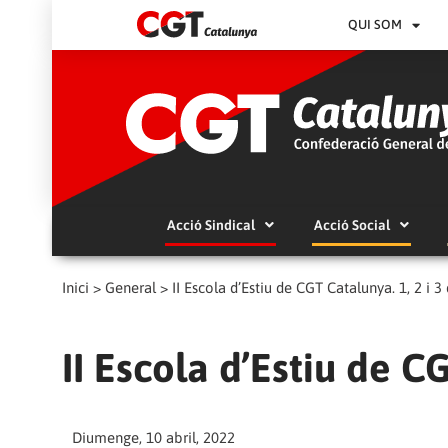
QUI SOM
Acció Sindical
Acció Social
Inici
>
General
>
II Escola d’Estiu de CGT Catalunya. 1, 2 i 3 
II Escola d’Estiu de CG
Diumenge, 10 abril, 2022