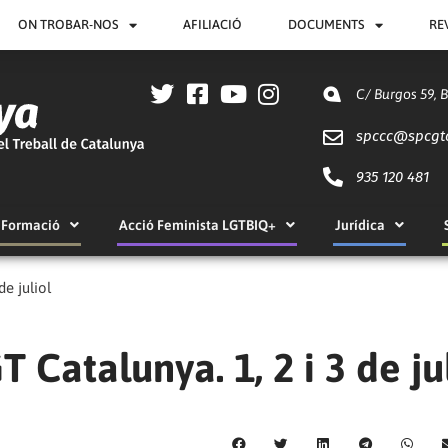
ON TROBAR-NOS
AFILIACIÓ
DOCUMENTS
RE
C/ Burgos 59, 
spccc@
spcgt
935 120 481
Formació
Acció Feminista LGTBIQ+
Jurídica
de juliol
T Catalunya. 1, 2 i 3 de ju