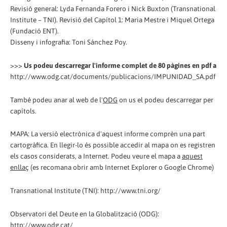
Revisió general: Lyda Fernanda Forero i Nick Buxton (Transnational
Institute – TNI). Revisió del Capítol 1: Maria Mestre i Miquel Ortega
(Fundació ENT).
Disseny i infografia: Toni Sánchez Poy.
>>>
Us podeu descarregar l'informe complet de 80 pàgines en pdf a
http://www.odg.cat/documents/publicacions/IMPUNIDAD_SA.pdf
També podeu anar al web de l'
ODG
on us el podeu descarregar per
capítols.
MAPA: La versió electrònica d'aquest informe comprèn una part
cartogràfica. En llegir-lo és possible accedir al mapa on es registren
els casos considerats, a Internet. Podeu veure el mapa a
aquest
enllaç
(es recomana obrir amb Internet Explorer o Google Chrome)
Transnational Institute (TNI): http://www.tni.org/
Observatori del Deute en la Globalització (ODG):
http://www.odg.cat/