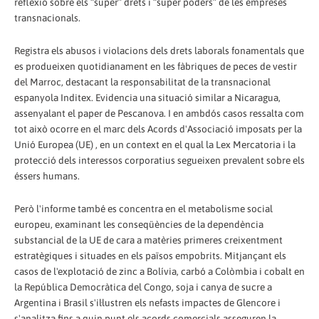
reflexió sobre els “súper” drets i “súper poders” de les empreses
transnacionals.
Registra els abusos i violacions dels drets laborals fonamentals que
es produeixen quotidianament en les fàbriques de peces de vestir
del Marroc, destacant la responsabilitat de la transnacional
espanyola Inditex. Evidencia una situació similar a Nicaragua,
assenyalant el paper de Pescanova. I en ambdós casos ressalta com
tot això ocorre en el marc dels Acords d'Associació imposats per la
Unió Europea (UE) , en un context en el qual la Lex Mercatoria i la
protecció dels interessos corporatius segueixen prevalent sobre els
éssers humans.
Però l'informe també es concentra en el metabolisme social
europeu, examinant les conseqüències de la dependència
substancial de la UE de cara a matèries primeres creixentment
estratègiques i situades en els països empobrits. Mitjançant els
casos de l'explotació de zinc a Bolívia, carbó a Colòmbia i cobalt en
la República Democràtica del Congo, soja i canya de sucre a
Argentina i Brasil s'il·lustren els nefasts impactes de Glencore i
s'analitza fins a quin punt els acords comercials asseguren la