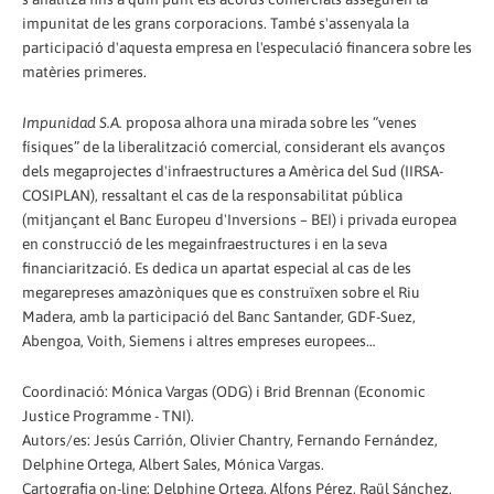
impunitat de les grans corporacions. També s'assenyala la
participació d'aquesta empresa en l'especulació financera sobre les
matèries primeres.
Impunidad S.A.
proposa alhora una mirada sobre les “venes
físiques” de la liberalització comercial, considerant els avanços
dels megaprojectes d'infraestructures a Amèrica del Sud (IIRSA-
COSIPLAN), ressaltant el cas de la responsabilitat pública
(mitjançant el Banc Europeu d'Inversions – BEI) i privada europea
en construcció de les megainfraestructures i en la seva
financiarització. Es dedica un apartat especial al cas de les
megarepreses amazòniques que es construïxen sobre el Riu
Madera, amb la participació del Banc Santander, GDF-Suez,
Abengoa, Voith, Siemens i altres empreses europees…
Coordinació: Mónica Vargas (ODG) i Brid Brennan (Economic
Justice Programme - TNI).
Autors/es: Jesús Carrión, Olivier Chantry, Fernando Fernández,
Delphine Ortega, Albert Sales, Mónica Vargas.
Cartografia on-line: Delphine Ortega, Alfons Pérez, Raül Sánchez.