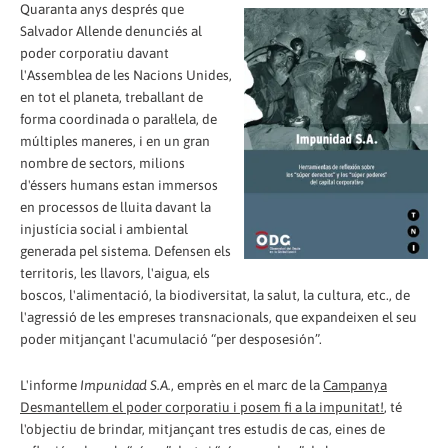
Quaranta anys després que
Salvador Allende denunciés al
poder corporatiu davant
l'Assemblea de les Nacions Unides,
en tot el planeta, treballant de
forma coordinada o paral·lela, de
múltiples maneres, i en un gran
nombre de sectors, milions
d'éssers humans estan immersos
en processos de lluita davant la
injustícia social i ambiental
generada pel sistema. Defensen els
territoris, les llavors, l'aigua, els
boscos, l'alimentació, la biodiversitat, la salut, la cultura, etc., de
l'agressió de les empreses transnacionals, que expandeixen el seu
poder mitjançant l'acumulació “per desposesión”.
L'informe
Impunidad S.A.
, emprès en el marc de la
Campanya
Desmantellem el poder corporatiu i posem fi a la impunitat!
, té
l'objectiu de brindar, mitjançant tres estudis de cas, eines de