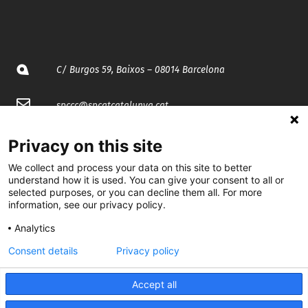
C/ Burgos 59, Baixos – 08014 Barcelona
spccc@
spcgtcatalunya.cat
935 120 481
Privacy on this site
We collect and process your data on this site to better
@CGTCatalunya
understand how it is used. You can give your consent to all or
selected purposes, or you can decline them all. For more
information, see our privacy policy.
cgtcatalunya
Analytics
CGTCatalunya
Consent details
Privacy policy
cgtcatalunya
Accept all